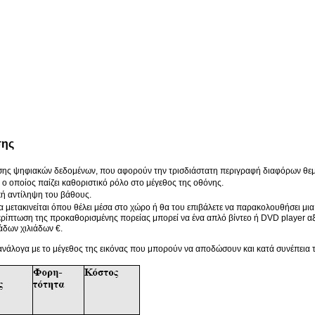
σης
ισης ψηφιακών δεδομένων, που αφορούν την τρισδιάστατη περιγραφή διαφόρων θεμά
οποίος παίζει καθοριστικό ρόλο στο μέγεθος της οθόνης.
κή αντίληψη του βάθους.
α μετακινείται όπου θέλει μέσα στο χώρο ή θα του επιβάλετε να παρακολουθήσει μι
περίπτωση της προκαθορισμένης πορείας μπορεί να ένα απλό βίντεο ή DVD player α
άδων χιλιάδων €.
ανάλογα με το μέγεθος της εικόνας που μπορούν να αποδώσουν και κατά συνέπεια 