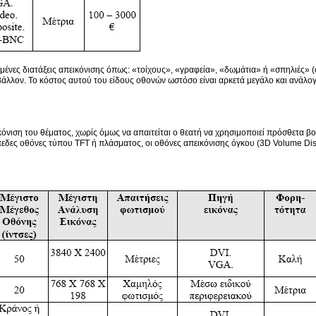
ένες διατάξεις απεικόνισης όπως: «τοίχους», «γραφεία», «δωμάτια» ή «σπηλιές» (
βάλλον. Το κόστος αυτού του είδους οθονών ωστόσο είναι αρκετά μεγάλο και ανάλογα
νιση του θέματος, χωρίς όμως να απαιτείται ο θεατή να χρησιμοποιεί πρόσθετα βο
πεδες οθόνες τύπου TFT ή πλάσματος, οι οθόνες απεικόνισης όγκου (3D Volume Disp