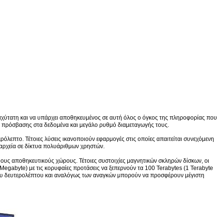
ταχύτατη και να υπάρχει αποθηκευμένος σε αυτή όλος ο όγκος της πληροφορίας που
όνο πρόσβασης στα δεδομένα και μεγάλο ρυθμό διαμεταγωγής τους.
λεπτο. Τέτοιες λύσεις ικανοποιούν εφαρμογές στις οποίες απαιτείται συνεχόμενη
αρχεία σε δίκτυα πολυάριθμων χρηστών.
ιμους αποθηκευτικούς χώρους. Τέτοιες συστοιχίες μαγνητικών σκληρών δίσκων, οι
gabyte) με τις κορυφαίες προτάσεις να ξεπερνούν τα 100 Terabytes (1 Terabyte
 του δευτερολέπτου και αναλόγως των αναγκών μπορούν να προσφέρουν μέγιστη