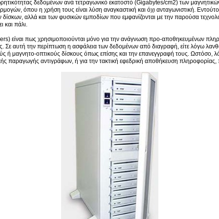
χωρητικότητας δεδομένων ανά τετραγωνικό εκατοστό (Gigabytes/cm2) των μαγνητικ
αρμογών, όπου η χρήση τους είναι λύση αναγκαστική και όχι ανταγωνιστική. Εντού
κών δίσκων, αλλά και των φυσικών εμποδίων που εμφανίζονται με την παρούσα τεχν
ι και πάλι.
ers) είναι πως χρησιμοποιούνται μόνο για την ανάγνωση προ-αποθηκευμένων πληρο
Σε αυτή την περίπτωση η ασφάλεια των δεδομένων από διαγραφή, είτε λόγω λανθασ
ύς ή μαγνητο-οπτικούς δίσκους όπως επίσης και την επανεγγραφή τους. Ωστόσο, λό
ικής παραγωγής αντιγράφων, ή για την τακτική εφεδρική αποθήκευση πληροφορίας,