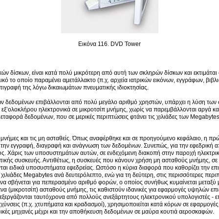
Εικόνα 116. DVD Tower
δίσκων, είναι κατά πολύ μικρότερη από αυτή των σκληρών δίσκων και εκτιμάται σ
ό το οποίο παραμένει αμετάλλακτο (π.χ. αρχεία ιατρικών εικόνων, εγγράφων, βιβλ
τιγραφή της λόγω δικαιωμάτων πνευματικής ιδιοκτησίας.
ων δεδομένων επιβάλλονται από πολύ μεγάλο αριθμό χρηστών, υπάρχει η λύση των σ
εξ’ολοκλήρου ηλεκτρονικά σε μικροτσίπ μνήμης, χωρίς να παρεμβάλλονται αργά κα
 μεταφορά δεδομένων, που σε μερικές περιπτώσεις φτάνει τις χιλιάδες των Megabyt
ίς μνήμες και τις μη ασταθείς. Όπως αναφέρθηκε και σε προηγούμενο κεφάλαιο, η πρ
τά την εγγραφή, διαγραφή και ανάγνωση των δεδομένων. Συνεπώς, για την εφεδρικ
. Χάρις των υποσυστημάτων αυτών, σε ενδεχόμενη διακοπή στην παροχή ηλεκτρικής
τικής συσκευής. Αντιθέτως, η συσκευές που κάνουν χρήση μη ασταθούς μνήμης, σε
ται ειδικά υποσυστήματα εφεδρείας. Ωστόσο η κύρια διαφορά που καθορίζει την επ
ς χιλιάδες Megabytes ανά δευτερόλεπτο, ενώ για τη δεύτερη, στις περισσότερες περ
 να σβήνεται για πεπερασμένο αριθμό φορών, ο οποίος συνήθως κυμαίνεται μεταξύ
να (μικροτσίπ) ασταθούς μνήμης, τις καθιστούν ιδανικές για εφαρμογές υψηλών ε
εξεργάζονται ταυτόχρονα από πολλούς ανεξάρτητους ηλεκτρονικού υπολογιστές - 
πιταχύνσεις (π.χ. χτυπήματα και κραδασμοί), χρησιμοποιείται κατά κόρων σε εφαρμ
ικές μηχανές μέχρι και την αποθήκευση δεδομένων σε μαύρα κουτιά αεροσκαφών.