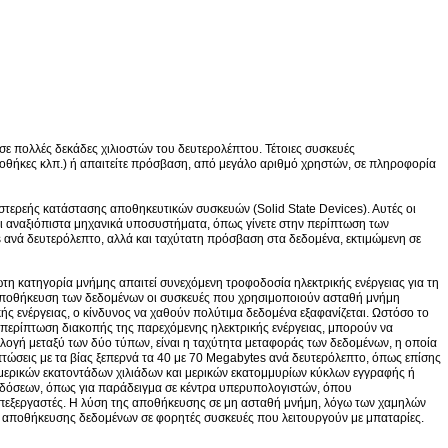
ε πολλές δεκάδες χιλιοστών του δευτερολέπτου. Τέτοιες συσκευές
ιοθήκες κλπ.) ή απαιτείτε πρόσβαση, από μεγάλο αριθμό χρηστών, σε πληροφορία
τερεής κατάστασης αποθηκευτικών συσκευών (Solid State Devices). Αυτές οι
ι αναξιόπιστα μηχανικά υποσυστήματα, όπως γίνετε στην περίπτωση των
es ανά δευτερόλεπτο, αλλά και ταχύτατη πρόσβαση στα δεδομένα, εκτιμώμενη σε
ώτη κατηγορία μνήμης απαιτεί συνεχόμενη τροφοδοσία ηλεκτρικής ενέργειας για τη
ή αποθήκευση των δεδομένων οι συσκευές που χρησιμοποιούν ασταθή μνήμη
 ενέργειας, ο κίνδυνος να χαθούν πολύτιμα δεδομένα εξαφανίζεται. Ωστόσο το
 περίπτωση διακοπής της παρεχόμενης ηλεκτρικής ενέργειας, μπορούν να
ιλογή μεταξύ των δύο τύπων, είναι η ταχύτητα μεταφοράς των δεδομένων, η οποία
ιπτώσεις με τα βίας ξεπερνά τα 40 με 70 Megabytes ανά δευτερόλεπτο, όπως επίσης
 μερικών εκατοντάδων χιλιάδων και μερικών εκατομμυρίων κύκλων εγγραφής ή
πιδόσεων, όπως για παράδειγμα σε κέντρα υπερυπολογιστών, όπου
επεξεργαστές. Η λύση της αποθήκευσης σε μη ασταθή μνήμη, λόγω των χαμηλών
ογές αποθήκευσης δεδομένων σε φορητές συσκευές που λειτουργούν με μπαταρίες.