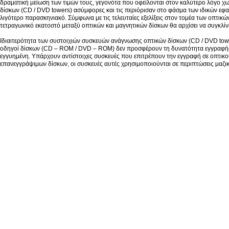
δραματική μείωση των τιμών τους, γεγονότα που οφείλονται στον καλύτερο λόγο 
δίσκων (CD / DVD towers) ασύμφορες και τις περιόρισαν στο φάσμα των ιδικών εφ
λιγότερο παρασκηνιακό. Σύμφωνα με τις τελευταίες εξελίξεις στον τομέα των οπτι
τετραγωνικό εκατοστό μεταξύ οπτικών και μαγνητικών δίσκων θα αρχίσει να συγκλίνε
Ιδιαιτερότητα των συστοιχιών συσκευών ανάγνωσης οπτικών δίσκων (CD / DVD tow
οδηγοί δίσκων (CD – ROM / DVD – ROM) δεν προσφέρουν τη δυνατότητα εγγραφής. 
εγγυημένη. Υπάρχουν αντίστοιχες συσκευές που επιτρέπουν την εγγραφή σε οπτικο
επανεγγράψιμων δίσκων, οι συσκευές αυτές χρησιμοποιούνται σε περιπτώσεις μαζ