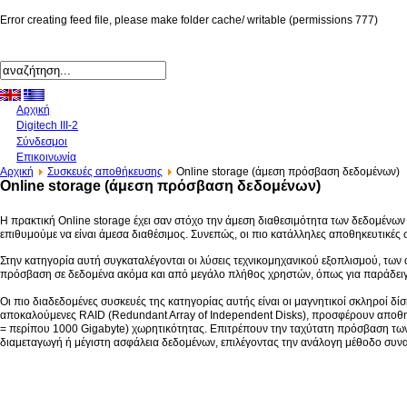
Error creating feed file, please make folder cache/ writable (permissions 777)
Αρχική
Digitech III-2
Σύνδεσμοι
Επικοινωνία
Αρχική
Συσκευές αποθήκευσης
Online storage (άμεση πρόσβαση δεδομένων)
Online storage (άμεση πρόσβαση δεδομένων)
Η πρακτική Online storage έχει σαν στόχο την άμεση διαθεσιμότητα των δεδομένων
επιθυμούμε να είναι άμεσα διαθέσιμος. Συνεπώς, οι πιο κατάλληλες αποθηκευτικές
Στην κατηγορία αυτή συγκαταλέγονται οι λύσεις τεχνικομηχανικού εξοπλισμού, των
πρόσβαση σε δεδομένα ακόμα και από μεγάλο πλήθος χρηστών, όπως για παράδειγμ
Οι πιο διαδεδομένες συσκευές της κατηγορίας αυτής είναι οι μαγνητικοί σκληροί δ
αποκαλούμενες RAID (Redundant Array of Independent Disks), προσφέρουν αποθηκε
= περίπου 1000 Gigabyte) χωρητικότητας. Επιτρέπουν την ταχύτατη πρόσβαση των
διαμεταγωγή ή μέγιστη ασφάλεια δεδομένων, επιλέγοντας την ανάλογη μέθοδο συν