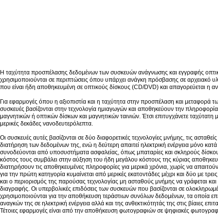
Η ταχύτητα προσπέλασης δεδομένων των συσκευών ανάγνωσης και εγγραφής οπτικών 
χρησιμοποιούνται σε περιπτώσεις όπου υπάρχει ανάγκη πρόσβασης σε αρχειακό υλικ
που είναι ήδη αποθηκευμένη σε οπτικούς δίσκους (CD/DVD) και απαγορεύεται η αν
Για εφαρμογές όπου η αξιοπιστία και η ταχύτητα στην προσπέλαση και μεταφορά τ
συσκευές βασίζονται στην τεχνολογία ημιαγωγών και αποθηκεύουν την πληροφορία 
μαγνητικών ή οπτικών δίσκων και μαγνητικών ταινιών. Έτσι επιτυγχάνετε ταχύτατη
μερικές δεκάδες νανοδευτερόλεπτα.
Οι συσκευές αυτές βασίζονται σε δύο διαφορετικές τεχνολογίες μνήμης, τις ασταθε
διατήρηση των δεδομένων της, ενώ η δεύτερη απαιτεί ηλεκτρική ενέργεια μόνο κα
συνοδεύονται από υποσυστήματα ασφαλείας, όπως μπαταρίες και σκληρούς δίσκους
κόστος τους συμβάλει στην αύξηση του ήδη μεγάλου κόστους της κύριας αποθηκευ
διατηρήσουν τις αποθηκευμένες πληροφορίες για μερικά χρόνια, χωρίς να απαιτούν
για την πρώτη κατηγορία κυμαίνεται από μερικές εκατοντάδες μέχρι και δύο με τρει
και ο περιορισμός της παρούσας τεχνολογίας μη ασταθούς μνήμης να γράφεται και
διαγραφής. Οι υπερβολικές επιδόσεις των συσκευών που βασίζονται σε ολοκληρωμέ
χρησιμοποιούνται για την αποθήκευση τεράστιων συνόλων δεδομένων, τα οποία επ
αναγκών της σε ηλεκτρική ενέργεια αλλά και της ανθεκτικότητάς της στις βίαιες ε
Τέτοιες εφαρμογές είναι από την αποθήκευση φωτογραφιών σε ψηφιακές φωτογραφ