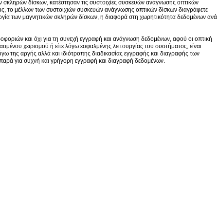
ών σκληρών δίσκων, κατέστησαν τις συστοιχίες συσκευών ανάγνωσης οπτικών
τοις, το μέλλων των συστοιχιών συσκευών ανάγνωσης οπτικών δίσκων διαγράφετε
ολογία των μαγνητικών σκληρών δίσκων, η διαφορά στη χωρητικότητα δεδομένων ανά
φοριών και όχι για τη συνεχή εγγραφή και ανάγνωση δεδομένων, αφού οι οπτική
μένου χειρισμού ή είτε λόγω εσφαλμένης λειτουργίας του συστήματος, είναι
γω της αργής αλλά και ιδιότροπης διαδικασίας εγγραφής και διαγραφής των
 παρά για συχνή και γρήγορη εγγραφή και διαγραφή δεδομένων.