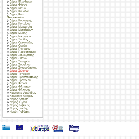
Δήμος Ελευθερών
Δήμος Θάσου
Δήμος Ιάσμου
Δήμος Καβάλας
Δήμος Κάτω
Νευροκοπίου
Δήμος Κομοτηνής
Δήμος Κυπρίνου
Δήμος Μαρωνείας
Δήμος Μεταξάδων
Δήμος Μύκης
Δήμος Νικηφόρου
Δήμος Ξάνθης
Δήμος Ορεστιάδας
Δήμος Ορφέα
Δήμος Παγγαίου
Δήμος Προσοτσάνης
Δήμος Σαμοθράκης
Δήμος Σαπών
Δήμος Σιταγρών
Δήμος Σουφλίου
Δήμος Σταυρούπολης
Δήμος Σώστου
Δήμος Τοπείρου
Δήμος Τραϊανούπολης
Δήμος Τριγώνου
Δήμος Φερών
Δήμος Φιλίππων
Δήμος Φιλλύρας
Κοινότητα Αμαξάδων
Κοινότητα Θερμών
Νομός Δράμας
Νομός Έβρου
Νομός Καβάλας
Νομός Ξάνθης
Νομός Ροδόπης