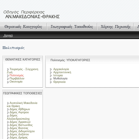
Αρχική
Πολιτισμός
ΘΕΜΑΤΙΚΕΣ ΚΑΤΗΓΟΡΙΕΣ
Πολιτισμός: ΥΠΟΚΑΤΗΓΟΡΙΕΣ
Τουρισμός - Σύγχρονη
Αρχαιολογία
Ζωή
Αρχιτεκτονική
Πολιτισμός
Ιστορία
Περιβάλλον
Μυθολογία
Οικονομία
Θρησκεία
ΓΕΩΓΡΑΦΙΚΕΣ ΤΟΠΟΘΕΣΙΕΣ
Ανατολική Μακεδονία
και Θράκη
Δήμος Αβδήρων
Δήμος Αιγείρου
Δήμος
Αλεξανδρούπολης
Δήμος Αρριανών
Δήμος Βιστωνίδος
Δήμος Βύσσας
Δήμος Διδυμοτείχου
Δήμος Δοξάτου
Δήμος Δράμας