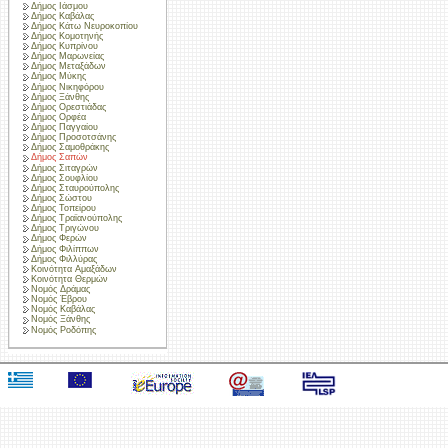
Δήμος Ιάσμου
Δήμος Καβάλας
Δήμος Κάτω Νευροκοπίου
Δήμος Κομοτηνής
Δήμος Κυπρίνου
Δήμος Μαρωνείας
Δήμος Μεταξάδων
Δήμος Μύκης
Δήμος Νικηφόρου
Δήμος Ξάνθης
Δήμος Ορεστιάδας
Δήμος Ορφέα
Δήμος Παγγαίου
Δήμος Προσοτσάνης
Δήμος Σαμοθράκης
Δήμος Σαπών
Δήμος Σιταγρών
Δήμος Σουφλίου
Δήμος Σταυρούπολης
Δήμος Σώστου
Δήμος Τοπείρου
Δήμος Τραϊανούπολης
Δήμος Τριγώνου
Δήμος Φερών
Δήμος Φιλίππων
Δήμος Φιλλύρας
Κοινότητα Αμαξάδων
Κοινότητα Θερμών
Νομός Δράμας
Νομός Έβρου
Νομός Καβάλας
Νομός Ξάνθης
Νομός Ροδόπης