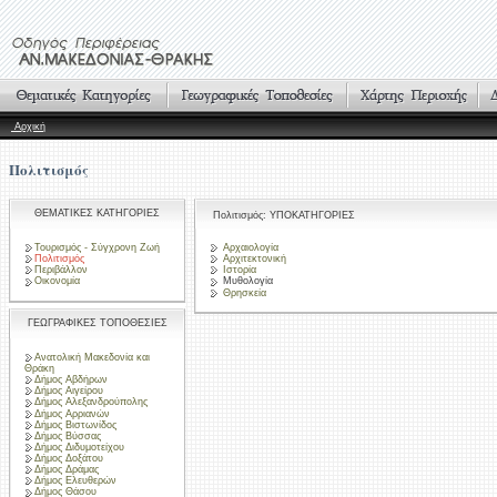
Αρχική
Πολιτισμός
ΘΕΜΑΤΙΚΕΣ ΚΑΤΗΓΟΡΙΕΣ
Πολιτισμός: ΥΠΟΚΑΤΗΓΟΡΙΕΣ
Τουρισμός - Σύγχρονη Ζωή
Αρχαιολογία
Πολιτισμός
Αρχιτεκτονική
Περιβάλλον
Ιστορία
Οικονομία
Μυθολογία
Θρησκεία
ΓΕΩΓΡΑΦΙΚΕΣ ΤΟΠΟΘΕΣΙΕΣ
Ανατολική Μακεδονία και
Θράκη
Δήμος Αβδήρων
Δήμος Αιγείρου
Δήμος Αλεξανδρούπολης
Δήμος Αρριανών
Δήμος Βιστωνίδος
Δήμος Βύσσας
Δήμος Διδυμοτείχου
Δήμος Δοξάτου
Δήμος Δράμας
Δήμος Ελευθερών
Δήμος Θάσου