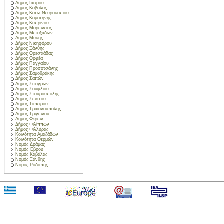
Δήμος Ιάσμου
Δήμος Καβάλας
Δήμος Κάτω Νευροκοπίου
Δήμος Κομοτηνής
Δήμος Κυπρίνου
Δήμος Μαρωνείας
Δήμος Μεταξάδων
Δήμος Μύκης
Δήμος Νικηφόρου
Δήμος Ξάνθης
Δήμος Ορεστιάδας
Δήμος Ορφέα
Δήμος Παγγαίου
Δήμος Προσοτσάνης
Δήμος Σαμοθράκης
Δήμος Σαπών
Δήμος Σιταγρών
Δήμος Σουφλίου
Δήμος Σταυρούπολης
Δήμος Σώστου
Δήμος Τοπείρου
Δήμος Τραϊανούπολης
Δήμος Τριγώνου
Δήμος Φερών
Δήμος Φιλίππων
Δήμος Φιλλύρας
Κοινότητα Αμαξάδων
Κοινότητα Θερμών
Νομός Δράμας
Νομός Έβρου
Νομός Καβάλας
Νομός Ξάνθης
Νομός Ροδόπης