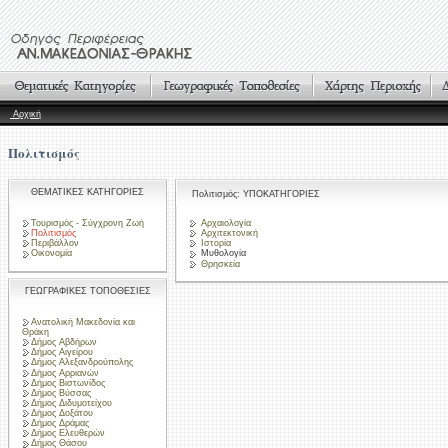
Αρχική
Πολιτισμός
ΘΕΜΑΤΙΚΕΣ ΚΑΤΗΓΟΡΙΕΣ
Πολιτισμός: ΥΠΟΚΑΤΗΓΟΡΙΕΣ
Τουρισμός - Σύγχρονη Ζωή
Αρχαιολογία
Πολιτισμός
Αρχιτεκτονική
Περιβάλλον
Ιστορία
Οικονομία
Μυθολογία
Θρησκεία
ΓΕΩΓΡΑΦΙΚΕΣ ΤΟΠΟΘΕΣΙΕΣ
Ανατολική Μακεδονία και
Θράκη
Δήμος Αβδήρων
Δήμος Αιγείρου
Δήμος Αλεξανδρούπολης
Δήμος Αρριανών
Δήμος Βιστωνίδος
Δήμος Βύσσας
Δήμος Διδυμοτείχου
Δήμος Δοξάτου
Δήμος Δράμας
Δήμος Ελευθερών
Δήμος Θάσου