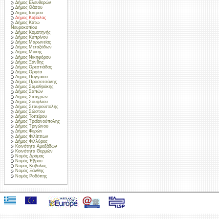
Δήμος Ελευθερών
Δήμος Θάσου
Δήμος Ιάσμου
Δήμος Καβάλας
Δήμος Κάτω
Νευροκοπίου
Δήμος Κομοτηνής
Δήμος Κυπρίνου
Δήμος Μαρωνείας
Δήμος Μεταξάδων
Δήμος Μύκης
Δήμος Νικηφόρου
Δήμος Ξάνθης
Δήμος Ορεστιάδας
Δήμος Ορφέα
Δήμος Παγγαίου
Δήμος Προσοτσάνης
Δήμος Σαμοθράκης
Δήμος Σαπών
Δήμος Σιταγρών
Δήμος Σουφλίου
Δήμος Σταυρούπολης
Δήμος Σώστου
Δήμος Τοπείρου
Δήμος Τραϊανούπολης
Δήμος Τριγώνου
Δήμος Φερών
Δήμος Φιλίππων
Δήμος Φιλλύρας
Κοινότητα Αμαξάδων
Κοινότητα Θερμών
Νομός Δράμας
Νομός Έβρου
Νομός Καβάλας
Νομός Ξάνθης
Νομός Ροδόπης