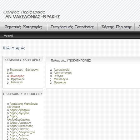
Αρχική
Πολιτισμός
ΘΕΜΑΤΙΚΕΣ ΚΑΤΗΓΟΡΙΕΣ
Πολιτισμός: ΥΠΟΚΑΤΗΓΟΡΙΕΣ
Τουρισμός - Σύγχρονη
Αρχαιολογία
Ζωή
Αρχιτεκτονική
Πολιτισμός
Ιστορία
Περιβάλλον
Μυθολογία
Οικονομία
Θρησκεία
ΓΕΩΓΡΑΦΙΚΕΣ ΤΟΠΟΘΕΣΙΕΣ
Ανατολική Μακεδονία
και Θράκη
Δήμος Αβδήρων
Δήμος Αιγείρου
Δήμος
Αλεξανδρούπολης
Δήμος Αρριανών
Δήμος Βιστωνίδος
Δήμος Βύσσας
Δήμος Διδυμοτείχου
Δήμος Δοξάτου
Δήμος Δράμας