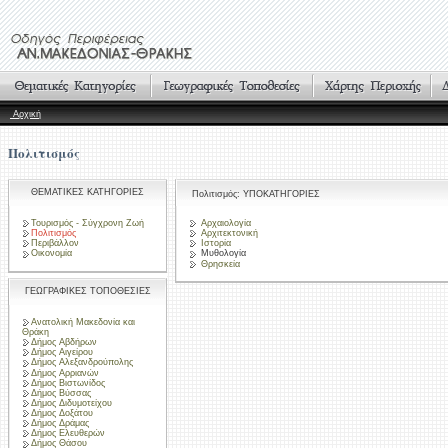
Αρχική
Πολιτισμός
ΘΕΜΑΤΙΚΕΣ ΚΑΤΗΓΟΡΙΕΣ
Πολιτισμός: ΥΠΟΚΑΤΗΓΟΡΙΕΣ
Τουρισμός - Σύγχρονη Ζωή
Αρχαιολογία
Πολιτισμός
Αρχιτεκτονική
Περιβάλλον
Ιστορία
Οικονομία
Μυθολογία
Θρησκεία
ΓΕΩΓΡΑΦΙΚΕΣ ΤΟΠΟΘΕΣΙΕΣ
Ανατολική Μακεδονία και
Θράκη
Δήμος Αβδήρων
Δήμος Αιγείρου
Δήμος Αλεξανδρούπολης
Δήμος Αρριανών
Δήμος Βιστωνίδος
Δήμος Βύσσας
Δήμος Διδυμοτείχου
Δήμος Δοξάτου
Δήμος Δράμας
Δήμος Ελευθερών
Δήμος Θάσου