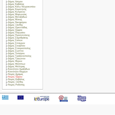
Δήμος Ιάσμου
Δήμος Καβάλας
Δήμος Κάτω Νευροκοπίου
Δήμος Κομοτηνής
Δήμος Κυπρίνου
Δήμος Μαρωνείας
Δήμος Μεταξάδων
Δήμος Μύκης
Δήμος Νικηφόρου
Δήμος Ξάνθης
Δήμος Ορεστιάδας
Δήμος Ορφέα
Δήμος Παγγαίου
Δήμος Προσοτσάνης
Δήμος Σαμοθράκης
Δήμος Σαπών
Δήμος Σιταγρών
Δήμος Σουφλίου
Δήμος Σταυρούπολης
Δήμος Σώστου
Δήμος Τοπείρου
Δήμος Τραϊανούπολης
Δήμος Τριγώνου
Δήμος Φερών
Δήμος Φιλίππων
Δήμος Φιλλύρας
Κοινότητα Αμαξάδων
Κοινότητα Θερμών
Νομός Δράμας
Νομός Έβρου
Νομός Καβάλας
Νομός Ξάνθης
Νομός Ροδόπης