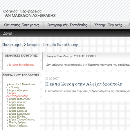
Αρχική
Πολιτισμός
Ιστορία
Ιστορία Εκπαίδευσης
ΘΕΜΑΤΙΚΕΣ ΚΑΤΗΓΟΡΙΕΣ
Ιστορία Εκπαίδευσης: ΥΠΟΚΑΤΗΓΟΡΙΕΣ
Ιστορία Εκπαίδευσης
Δεν υπάρχουν υποκατηγορίες στη Θεματική Κατηγορία που επιλέξατε.
ΓΕΩΓΡΑΦΙΚΕΣ ΤΟΠΟΘΕΣΙΕΣ
30-10-2007
Η εκπαίδευση στην Αλεξανδρούπολη
Ανατολική Μακεδονία
και Θράκη
Δήμος Αβδήρων
Η εκπαιδευτική κοινότητα στην Αλεξανδρούπολη κατά τις τελευταίες δε
Δήμος
Αλεξανδρούπολης
Δήμος Βιστωνίδος
Δήμος Δράμας
Δήμος Θάσου
Δήμος Ιάσμου
Δήμος Καβάλας
Δήμος Κομοτηνής
Δήμος Ξάνθης
Δήμος Σταυρούπολης
Νομός Δράμας
Νομός Καβάλας