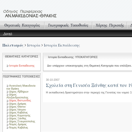
Αρχική
Πολιτισμός
Ιστορία
Ιστορία Εκπαίδευσης
ΘΕΜΑΤΙΚΕΣ ΚΑΤΗΓΟΡΙΕΣ
Ιστορία Εκπαίδευσης: ΥΠΟΚΑΤΗΓΟΡΙΕΣ
Ιστορία Εκπαίδευσης
Δεν υπάρχουν υποκατηγορίες στη Θεματική Κατηγορία που επιλέξατε.
ΓΕΩΓΡΑΦΙΚΕΣ ΤΟΠΟΘΕΣΙΕΣ
30-10-2007
Σχολεία στη Γενισέα Ξάνθης κατά τον 1
Ανατολική Μακεδονία
και Θράκη
Δήμος Αβδήρων
Η εκπαιδευτική δραστηριότητα στην περιοχή της Γενισέας του νομού 
Δήμος
Αλεξανδρούπολης
Δήμος Βιστωνίδος
Δήμος Δράμας
Δήμος Θάσου
Δήμος Ιάσμου
Δήμος Καβάλας
Δήμος Κομοτηνής
Δήμος Ξάνθης
Δήμος Σταυρούπολης
Νομός Δράμας
Νομός Καβάλας