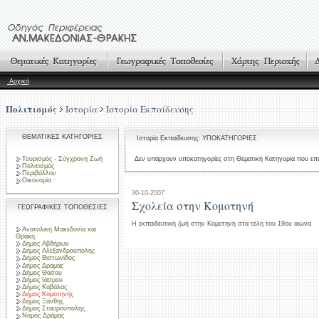
Αρχική
Πολιτισμός
Ιστορία
Ιστορία Εκπαίδευσης
ΘΕΜΑΤΙΚΕΣ ΚΑΤΗΓΟΡΙΕΣ
Ιστορία Εκπαίδευσης: ΥΠΟΚΑΤΗΓΟΡΙΕΣ
Τουρισμός - Σύγχρονη Ζωή
Δεν υπάρχουν υποκατηγορίες στη Θεματική Κατηγορία που επι
Πολιτισμός
Περιβάλλον
Οικονομία
30-10-2007
Σχολεία στην Κομοτηνή
ΓΕΩΓΡΑΦΙΚΕΣ ΤΟΠΟΘΕΣΙΕΣ
Η εκπαιδευτική ζωή στην Κομοτηνή στα τέλη του 19ου αιώνα
Ανατολική Μακεδονία και
Θράκη
Δήμος Αβδήρων
Δήμος Αλεξανδρούπολης
Δήμος Βιστωνίδος
Δήμος Δράμας
Δήμος Θάσου
Δήμος Ιάσμου
Δήμος Καβάλας
Δήμος Κομοτηνής
Δήμος Ξάνθης
Δήμος Σταυρούπολης
Νομός Δράμας