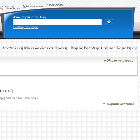
Αναζητήστε
στην Πύλη
Σύνθετη αναζήτηση
Ανατολική Μακεδονία και Θράκη
Νομός Ροδόπης
Δήμος Κομοτηνής
Ολες οι κατηγορίες
μοτηνή
τηνή στα τέλη του 19ου αιώνα
διαβάστε αναλυτικά