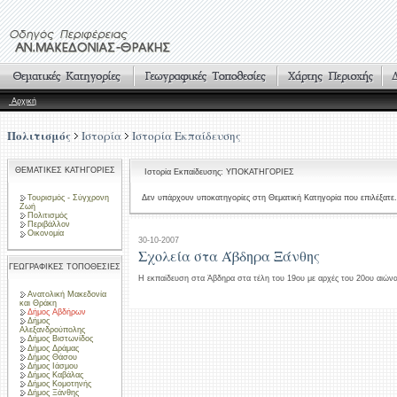
Αρχική
Πολιτισμός
Ιστορία
Ιστορία Εκπαίδευσης
ΘΕΜΑΤΙΚΕΣ ΚΑΤΗΓΟΡΙΕΣ
Ιστορία Εκπαίδευσης: ΥΠΟΚΑΤΗΓΟΡΙΕΣ
Τουρισμός - Σύγχρονη
Δεν υπάρχουν υποκατηγορίες στη Θεματική Κατηγορία που επιλέξατε.
Ζωή
Πολιτισμός
Περιβάλλον
Οικονομία
30-10-2007
Σχολεία στα Άβδηρα Ξάνθης
ΓΕΩΓΡΑΦΙΚΕΣ ΤΟΠΟΘΕΣΙΕΣ
Η εκπαίδευση στα Άβδηρα στα τέλη του 19ου με αρχές του 20ου αιών
Ανατολική Μακεδονία
και Θράκη
Δήμος Αβδήρων
Δήμος
Αλεξανδρούπολης
Δήμος Βιστωνίδος
Δήμος Δράμας
Δήμος Θάσου
Δήμος Ιάσμου
Δήμος Καβάλας
Δήμος Κομοτηνής
Δήμος Ξάνθης