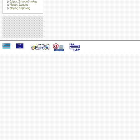
Δήμος Σταυρούπολης
Νομός Δράμας
Νομός Καβάλας