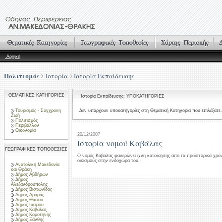
Αρχική
Πολιτισμός
Ιστορία
Ιστορία Εκπαίδευσης
ΘΕΜΑΤΙΚΕΣ ΚΑΤΗΓΟΡΙΕΣ
Ιστορία Εκπαίδευσης: ΥΠΟΚΑΤΗΓΟΡΙΕΣ
Τουρισμός - Σύγχρονη
Δεν υπάρχουν υποκατηγορίες στη Θεματική Κατηγορία που επιλέξατε.
Ζωή
Πολιτισμός
Περιβάλλον
Οικονομία
20/12/2007
Ιστορία νομού Καβάλας
ΓΕΩΓΡΑΦΙΚΕΣ ΤΟΠΟΘΕΣΙΕΣ
Ο νομός Καβάλας φανερώνει ίχνη κατοίκησης από τα προϊστορικά χρόν
οικισμούς στην ενδοχώρα του.
Ανατολική Μακεδονία
και Θράκη
Δήμος Αβδήρων
Δήμος
Αλεξανδρούπολης
Δήμος Βιστωνίδος
Δήμος Δράμας
Δήμος Θάσου
Δήμος Ιάσμου
Δήμος Καβάλας
Δήμος Κομοτηνής
Δήμος Ξάνθης