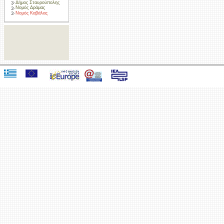
Δήμος Σταυρούπολης
Νομός Δράμας
Νομός Καβάλας