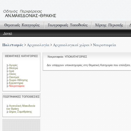
Αρχική
Πολιτισμός
Αρχαιολογία
Αρχαιολογικοί χώροι
Νεκροταφεία
ΘΕΜΑΤΙΚΕΣ ΚΑΤΗΓΟΡΙΕΣ
Νεκροταφεία: ΥΠΟΚΑΤΗΓΟΡΙΕΣ
Αγορές
Δεν υπάρχουν υποκατηγορίες στη Θεματική Κατηγορία που επιλέξατε.
Θέατρα
Ιερά
Οικίες
Οικισμοί
Χώροι Άθλησης
Εργαστήρια
Νεκροταφεία
ΓΕΩΓΡΑΦΙΚΕΣ ΤΟΠΟΘΕΣΙΕΣ
Ανατολική Μακεδονία
και Θράκη
Δήμος Σαμοθράκης