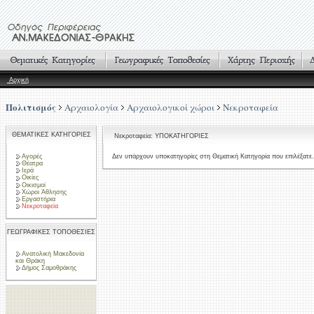
Αρχική
Πολιτισμός
Αρχαιολογία
Αρχαιολογικοί χώροι
Νεκροταφεία
ΘΕΜΑΤΙΚΕΣ ΚΑΤΗΓΟΡΙΕΣ
Νεκροταφεία: ΥΠΟΚΑΤΗΓΟΡΙΕΣ
Αγορές
Δεν υπάρχουν υποκατηγορίες στη Θεματική Κατηγορία που επιλέξατε.
Θέατρα
Ιερά
Οικίες
Οικισμοί
Χώροι Άθλησης
Εργαστήρια
Νεκροταφεία
ΓΕΩΓΡΑΦΙΚΕΣ ΤΟΠΟΘΕΣΙΕΣ
Ανατολική Μακεδονία
και Θράκη
Δήμος Σαμοθράκης