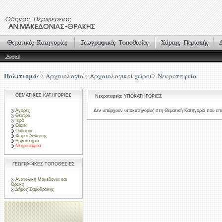
Αρχική
Πολιτισμός
Αρχαιολογία
Αρχαιολογικοί χώροι
Νεκροταφεία
ΘΕΜΑΤΙΚΕΣ ΚΑΤΗΓΟΡΙΕΣ
Νεκροταφεία: ΥΠΟΚΑΤΗΓΟΡΙΕΣ
Αγορές
Δεν υπάρχουν υποκατηγορίες στη Θεματική Κατηγορία που επι
Θέατρα
Ιερά
Οικίες
Οικισμοί
Χώροι Άθλησης
Εργαστήρια
Νεκροταφεία
ΓΕΩΓΡΑΦΙΚΕΣ ΤΟΠΟΘΕΣΙΕΣ
Ανατολική Μακεδονία και
Θράκη
Δήμος Σαμοθράκης