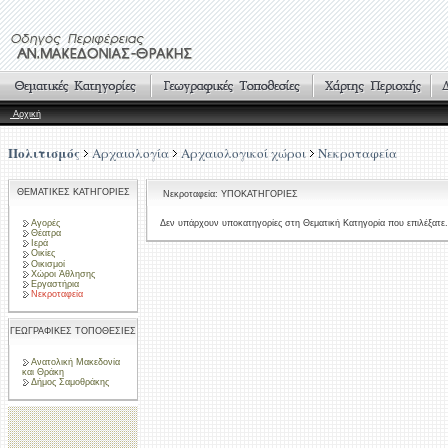
Αρχική
Πολιτισμός
Αρχαιολογία
Αρχαιολογικοί χώροι
Νεκροταφεία
ΘΕΜΑΤΙΚΕΣ ΚΑΤΗΓΟΡΙΕΣ
Νεκροταφεία: ΥΠΟΚΑΤΗΓΟΡΙΕΣ
Αγορές
Δεν υπάρχουν υποκατηγορίες στη Θεματική Κατηγορία που επιλέξατε.
Θέατρα
Ιερά
Οικίες
Οικισμοί
Χώροι Άθλησης
Εργαστήρια
Νεκροταφεία
ΓΕΩΓΡΑΦΙΚΕΣ ΤΟΠΟΘΕΣΙΕΣ
Ανατολική Μακεδονία
και Θράκη
Δήμος Σαμοθράκης