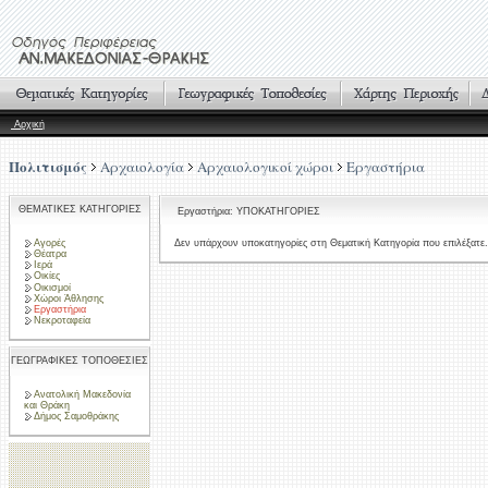
Αρχική
Πολιτισμός
Αρχαιολογία
Αρχαιολογικοί χώροι
Εργαστήρια
ΘΕΜΑΤΙΚΕΣ ΚΑΤΗΓΟΡΙΕΣ
Εργαστήρια: ΥΠΟΚΑΤΗΓΟΡΙΕΣ
Αγορές
Δεν υπάρχουν υποκατηγορίες στη Θεματική Κατηγορία που επιλέξατε.
Θέατρα
Ιερά
Οικίες
Οικισμοί
Χώροι Άθλησης
Εργαστήρια
Νεκροταφεία
ΓΕΩΓΡΑΦΙΚΕΣ ΤΟΠΟΘΕΣΙΕΣ
Ανατολική Μακεδονία
και Θράκη
Δήμος Σαμοθράκης