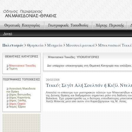
Αρχική
Πολιτισμός
Θρησκεία
Μνημεία
Μουσουλμανικά
Μπεκτασικοί Τεκκέ
ΘΕΜΑΤΙΚΕΣ ΚΑΤΗΓΟΡΙΕΣ
Μπεκτασικοί Τεκκέδες: ΥΠΟΚΑΤΗΓΟΡΙΕΣ
Μπεκτασικοί Τεκκέδες
Δεν υπάρχουν υποκατηγορίες στη Θεματική Κατηγορία που επιλέξατε.
Τεμένη
ΓΕΩΓΡΑΦΙΚΕΣ ΤΟΠΟΘΕΣΙΕΣ
26/02/2008
Τεκκές Σεγίτ Αλή Σουλτάν ή Κιζίλ Ντελ
Ανατολική Μακεδονία
και Θράκη
Αποτελεί το επίκεντρο των μυστηριακών τελετών των Μπεκτασήδων 
Δήμος Βιστωνίδος
της Δυτικής Θράκης και διαδραμάτισε σημαντικό ρόλο στη διάδοση τ
Δήμος Κομοτηνής
Βαλκάνια. Έχει χαρακτηρισθεί ως ο δεύτερος σπουδαιότερος μπεκτασικ
Δήμος Ξάνθης
Χατζή Μπεκτάς μετά από αυτόν στο Καρατζάχογιουκ της Μ. Ασίας.
Δήμος Ορφέα
Νομός Έβρου