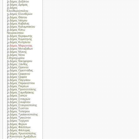
Δήμος Δοξάτου
Δήμος Δράμας
Δήμος
Ελευθερούπολης
Δήμος Ελευθερών
Δήμος Θάσου
Δήμος Ιάσμου
Δήμος Καβάλας
Δήμος Καλαμπακίου
Δήμος Κάτω
Νευροκοπίου
Δήμος Κεραμωτής
Δήμος Κομοτηνής
Δήμος Κυπρίνου
Δήμος Μαρωνείας
Δήμος Μεταξάδων
Δήμος Μύκης
Δήμος Νέου
Σιδηροχωρίου
Δήμος Νικηφόρου
Δήμος Ξάνθης
Δήμος Ορεινού
Δήμος Ορεστιάδας
Δήμος Ορφανού
Δήμος Ορφέα
Δήμος Παγγαίου
Δήμος Παρανεστίου
Δήμος Πιερέων
Δήμος Προσοτσάνης
Δήμος Σαμοθράκης
Δήμος Σαπών
Δήμος Σιταγρών
Δήμος Σουφλίου
Δήμος Σταυρούπολης
Δήμος Σώστου
Δήμος Τοπείρου
Δήμος Τραϊανούπολης
Δήμος Τριγώνου
Δήμος Τυχερού
Δήμος Φερών
Δήμος Φιλίππων
Δήμος Φιλλύρας
Δήμος Χρυσούπολης
Κοινότητα Αμαξάδων