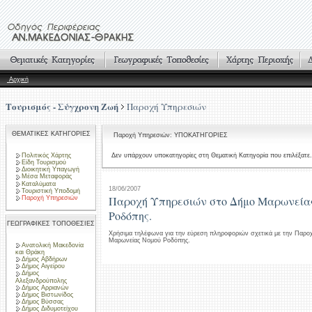
Αρχική
Τουρισμός - Σύγχρονη Ζωή
Παροχή Υπηρεσιών
ΘΕΜΑΤΙΚΕΣ ΚΑΤΗΓΟΡΙΕΣ
Παροχή Υπηρεσιών: ΥΠΟΚΑΤΗΓΟΡΙΕΣ
Πολιτικός Χάρτης
Δεν υπάρχουν υποκατηγορίες στη Θεματική Κατηγορία που επιλέξατε.
Είδη Τουρισμού
Διοικητική Υπαγωγή
Μέσα Μεταφοράς
Καταλύματα
18/06/2007
Τουριστική Υποδομή
Παροχή Υπηρεσιών στο Δήμο Μαρωνεία
Παροχή Υπηρεσιών
Ροδόπης.
ΓΕΩΓΡΑΦΙΚΕΣ ΤΟΠΟΘΕΣΙΕΣ
Χρήσιμα τηλέφωνα για την εύρεση πληροφοριών σχετικά με την Παρο
Μαρωνείας Νομού Ροδόπης.
Ανατολική Μακεδονία
και Θράκη
Δήμος Αβδήρων
Δήμος Αιγείρου
Δήμος
Αλεξανδρούπολης
Δήμος Αρριανών
Δήμος Βιστωνίδος
Δήμος Βύσσας
Δήμος Διδυμοτείχου