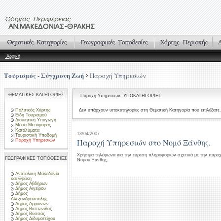
Αρχική
Τουρισμός - Σύγχρονη Ζωή
Παροχή Υπηρεσιών
ΘΕΜΑΤΙΚΕΣ ΚΑΤΗΓΟΡΙΕΣ
Παροχή Υπηρεσιών: ΥΠΟΚΑΤΗΓΟΡΙΕΣ
Πολιτικός Χάρτης
Δεν υπάρχουν υποκατηγορίες στη Θεματική Κατηγορία που επιλέξατε.
Είδη Τουρισμού
Διοικητική Υπαγωγή
Μέσα Μεταφοράς
Καταλύματα
18/04/2007
Τουριστική Υποδομή
Παροχή Υπηρεσιών στο Νομό Ξάνθης.
Παροχή Υπηρεσιών
Χρήσιμα τηλέφωνα για την εύρεση πληροφοριών σχετικά με την παρο
ΓΕΩΓΡΑΦΙΚΕΣ ΤΟΠΟΘΕΣΙΕΣ
Νομού Ξάνθης.
Ανατολική Μακεδονία
και Θράκη
Δήμος Αβδήρων
Δήμος Αιγείρου
Δήμος
Αλεξανδρούπολης
Δήμος Αρριανών
Δήμος Βιστωνίδος
Δήμος Βύσσας
Δήμος Διδυμοτείχου