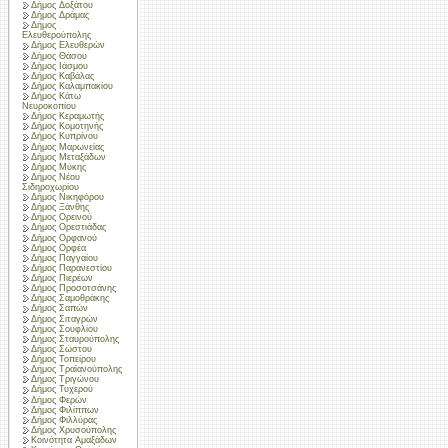
Δήμος Δοξάτου
Δήμος Δράμας
Δήμος
Ελευθερούπολης
Δήμος Ελευθερών
Δήμος Θάσου
Δήμος Ιάσμου
Δήμος Καβάλας
Δήμος Καλαμπακίου
Δήμος Κάτω
Νευροκοπίου
Δήμος Κεραμωτής
Δήμος Κομοτηνής
Δήμος Κυπρίνου
Δήμος Μαρωνείας
Δήμος Μεταξάδων
Δήμος Μύκης
Δήμος Νέου
Σιδηροχωρίου
Δήμος Νικηφόρου
Δήμος Ξάνθης
Δήμος Ορεινού
Δήμος Ορεστιάδας
Δήμος Ορφανού
Δήμος Ορφέα
Δήμος Παγγαίου
Δήμος Παρανεστίου
Δήμος Πιερέων
Δήμος Προσοτσάνης
Δήμος Σαμοθράκης
Δήμος Σαπών
Δήμος Σιταγρών
Δήμος Σουφλίου
Δήμος Σταυρούπολης
Δήμος Σώστου
Δήμος Τοπείρου
Δήμος Τραϊανούπολης
Δήμος Τριγώνου
Δήμος Τυχερού
Δήμος Φερών
Δήμος Φιλίππων
Δήμος Φιλλύρας
Δήμος Χρυσούπολης
Κοινότητα Αμαξάδων