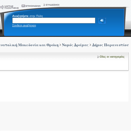
Αναζητήστε
στην Πύλη
Σύνθετη αναζήτηση
νατολική Μακεδονία και Θράκη
Νομός Δράμας
Δήμος Παρανεστίου
Ολες οι κατηγορίες