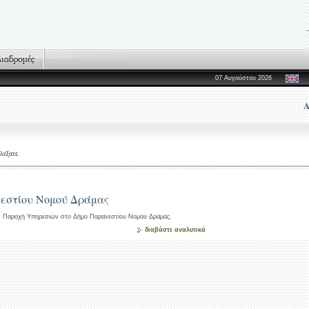
07 Αυγούστου 2026
Α
λέξατε.
εστίου Νομού Δράμας
ην Παροχή Υπηρεσιών στο Δήμο Παρανεστίου Νομού Δράμας.
διαβάστε αναλυτικά