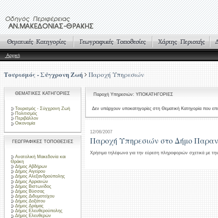
Αρχική
Τουρισμός - Σύγχρονη Ζωή
Παροχή Υπηρεσιών
ΘΕΜΑΤΙΚΕΣ ΚΑΤΗΓΟΡΙΕΣ
Παροχή Υπηρεσιών: ΥΠΟΚΑΤΗΓΟΡΙΕΣ
Τουρισμός - Σύγχρονη Ζωή
Δεν υπάρχουν υποκατηγορίες στη Θεματική Κατηγορία που επι
Πολιτισμός
Περιβάλλον
Οικονομία
12/06/2007
Παροχή Υπηρεσιών στο Δήμο Παραν
ΓΕΩΓΡΑΦΙΚΕΣ ΤΟΠΟΘΕΣΙΕΣ
Χρήσιμα τηλέφωνα για την εύρεση πληροφοριών σχετικά με τ
Ανατολική Μακεδονία και
Θράκη
Δήμος Αβδήρων
Δήμος Αιγείρου
Δήμος Αλεξανδρούπολης
Δήμος Αρριανών
Δήμος Βιστωνίδος
Δήμος Βύσσας
Δήμος Διδυμοτείχου
Δήμος Δοξάτου
Δήμος Δράμας
Δήμος Ελευθερούπολης
Δήμος Ελευθερών