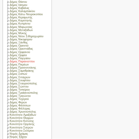
Δήμος Θάσου
Δήμος Ιάσμου
Δήμος Καβάλας
Δήμος Καλαμπακίου
Δήμος Κάτω Νευροκοπίου
Δήμος Κεραμωτής
Δήμος Κομοτηνής
Δήμος Κυπρίνου
Δήμος Μαρωνείας
Δήμος Μεταξάδων
Δήμος Μύκης
Δήμος Νέου Σιδηροχωρίου
Δήμος Νικηφόρου
Δήμος Ξάνθης
Δήμος Ορεινού
Δήμος Ορεστιάδας
Δήμος Ορφανού
Δήμος Ορφέα
Δήμος Παγγαίου
Δήμος Παρανεστίου
Δήμος Πιερέων
Δήμος Προσοτσάνης
Δήμος Σαμοθράκης
Δήμος Σαπών
Δήμος Σιταγρών
Δήμος Σουφλίου
Δήμος Σταυρούπολης
Δήμος Σώστου
Δήμος Τοπείρου
Δήμος Τραϊανούπολης
Δήμος Τριγώνου
Δήμος Τυχερού
Δήμος Φερών
Δήμος Φιλίππων
Δήμος Φιλλύρας
Δήμος Χρυσούπολης
Κοινότητα Αμαξάδων
Κοινότητα Θερμών
Κοινότητα Κοτύλης
Κοινότητα Οργάνης
Κοινότητα Σατρών
Κοινότητα Σελέρου
Νομός Δράμας
Νομός Έβρου