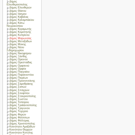
Δήμος
Ελευθερούπολης
Δήμος Ελευθερών
Δήμος Θάσου
Δήμος Ιάσμου
Δήμος Καβάλας
Δήμος Καλαμπακίου
Δήμος Κάτω
Νευροκοπίου
Δήμος Κεραμωτής
Δήμος Κομοτηνής
Δήμος Κυπρίνου
Δήμος Μαρωνείας
Δήμος Μεταξάδων
Δήμος Μύκης
Δήμος Νέου
Σιδηροχωρίου
Δήμος Νικηφόρου
Δήμος Ξάνθης
Δήμος Ορεινού
Δήμος Ορεστιάδας
Δήμος Ορφανού
Δήμος Ορφέα
Δήμος Παγγαίου
Δήμος Παρανεστίου
Δήμος Πιερέων
Δήμος Προσοτσάνης
Δήμος Σαμοθράκης
Δήμος Σαπών
Δήμος Σιταγρών
Δήμος Σουφλίου
Δήμος Σταυρούπολης
Δήμος Σώστου
Δήμος Τοπείρου
Δήμος Τραϊανούπολης
Δήμος Τριγώνου
Δήμος Τυχερού
Δήμος Φερών
Δήμος Φιλίππων
Δήμος Φιλλύρας
Δήμος Χρυσούπολης
Κοινότητα Αμαξάδων
Κοινότητα Θερμών
Κοινότητα Κοτύλης