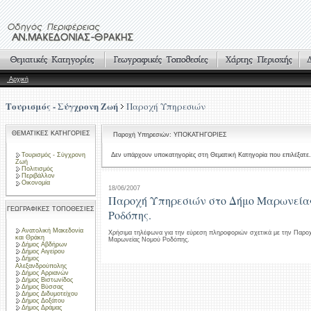
Αρχική
Τουρισμός - Σύγχρονη Ζωή
Παροχή Υπηρεσιών
ΘΕΜΑΤΙΚΕΣ ΚΑΤΗΓΟΡΙΕΣ
Παροχή Υπηρεσιών: ΥΠΟΚΑΤΗΓΟΡΙΕΣ
Τουρισμός - Σύγχρονη
Δεν υπάρχουν υποκατηγορίες στη Θεματική Κατηγορία που επιλέξατε.
Ζωή
Πολιτισμός
Περιβάλλον
Οικονομία
18/06/2007
Παροχή Υπηρεσιών στο Δήμο Μαρωνεία
ΓΕΩΓΡΑΦΙΚΕΣ ΤΟΠΟΘΕΣΙΕΣ
Ροδόπης.
Ανατολική Μακεδονία
Χρήσιμα τηλέφωνα για την εύρεση πληροφοριών σχετικά με την Παρο
και Θράκη
Μαρωνείας Νομού Ροδόπης.
Δήμος Αβδήρων
Δήμος Αιγείρου
Δήμος
Αλεξανδρούπολης
Δήμος Αρριανών
Δήμος Βιστωνίδος
Δήμος Βύσσας
Δήμος Διδυμοτείχου
Δήμος Δοξάτου
Δήμος Δράμας