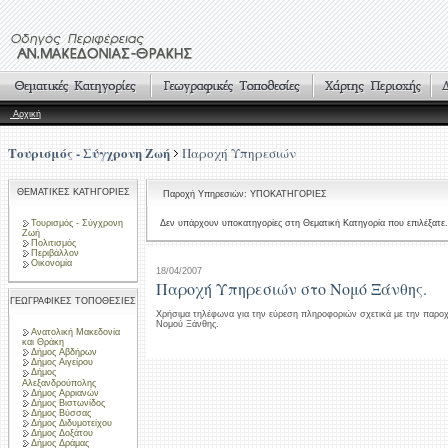
Αρχική
Τουρισμός - Σύγχρονη Ζωή
Παροχή Υπηρεσιών
ΘΕΜΑΤΙΚΕΣ ΚΑΤΗΓΟΡΙΕΣ
Παροχή Υπηρεσιών: ΥΠΟΚΑΤΗΓΟΡΙΕΣ
Τουρισμός - Σύγχρονη
Δεν υπάρχουν υποκατηγορίες στη Θεματική Κατηγορία που επιλέξατε.
Ζωή
Πολιτισμός
Περιβάλλον
Οικονομία
18/04/2007
Παροχή Υπηρεσιών στο Νομό Ξάνθης.
ΓΕΩΓΡΑΦΙΚΕΣ ΤΟΠΟΘΕΣΙΕΣ
Χρήσιμα τηλέφωνα για την εύρεση πληροφοριών σχετικά με την παρο
Νομού Ξάνθης.
Ανατολική Μακεδονία
και Θράκη
Δήμος Αβδήρων
Δήμος Αιγείρου
Δήμος
Αλεξανδρούπολης
Δήμος Αρριανών
Δήμος Βιστωνίδος
Δήμος Βύσσας
Δήμος Διδυμοτείχου
Δήμος Δοξάτου
Δήμος Δράμας