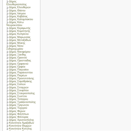
Δήμος
Ελευθερούπολης
Δήμος Ελευθερών
Δήμος Θάσου
Δήμος Ιάσμου
Δήμος Καβάλας
Δήμος Καλαμπακίου
Δήμος Κάτω
Νευροκοπίου
Δήμος Κεραμωτής
Δήμος Κομοτηνής
Δήμος Κυπρίνου
Δήμος Μαρωνείας
Δήμος Μεταξάδων
Δήμος Μύκης
Δήμος Νέου
Σιδηροχωρίου
Δήμος Νικηφόρου
Δήμος Ξάνθης
Δήμος Ορεινού
Δήμος Ορεστιάδας
Δήμος Ορφανού
Δήμος Ορφέα
Δήμος Παγγαίου
Δήμος Παρανεστίου
Δήμος Πιερέων
Δήμος Προσοτσάνης
Δήμος Σαμοθράκης
Δήμος Σαπών
Δήμος Σιταγρών
Δήμος Σουφλίου
Δήμος Σταυρούπολης
Δήμος Σώστου
Δήμος Τοπείρου
Δήμος Τραϊανούπολης
Δήμος Τριγώνου
Δήμος Τυχερού
Δήμος Φερών
Δήμος Φιλίππων
Δήμος Φιλλύρας
Δήμος Χρυσούπολης
Κοινότητα Αμαξάδων
Κοινότητα Θερμών
Κοινότητα Κοτύλης