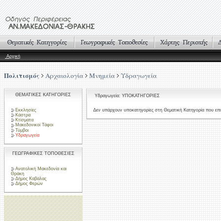
Αρχική
Πολιτισμός
Αρχαιολογία
Μνημεία
Υδραγωγεία
ΘΕΜΑΤΙΚΕΣ ΚΑΤΗΓΟΡΙΕΣ
Υδραγωγεία: ΥΠΟΚΑΤΗΓΟΡΙΕΣ
Εκκλησίες
Δεν υπάρχουν υποκατηγορίες στη Θεματική Κατηγορία που επι
Κάστρα
Κτίσματα
Μακεδονικοί Τάφοι
Τύμβοι
Υδραγωγεία
ΓΕΩΓΡΑΦΙΚΕΣ ΤΟΠΟΘΕΣΙΕΣ
Ανατολική Μακεδονία και
Θράκη
Δήμος Καβάλας
Δήμος Φερών