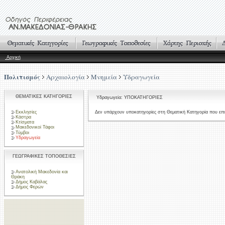
Αρχική
Πολιτισμός
Αρχαιολογία
Μνημεία
Υδραγωγεία
ΘΕΜΑΤΙΚΕΣ ΚΑΤΗΓΟΡΙΕΣ
Υδραγωγεία: ΥΠΟΚΑΤΗΓΟΡΙΕΣ
Εκκλησίες
Δεν υπάρχουν υποκατηγορίες στη Θεματική Κατηγορία που επι
Κάστρα
Κτίσματα
Μακεδονικοί Τάφοι
Τύμβοι
Υδραγωγεία
ΓΕΩΓΡΑΦΙΚΕΣ ΤΟΠΟΘΕΣΙΕΣ
Ανατολική Μακεδονία και
Θράκη
Δήμος Καβάλας
Δήμος Φερών