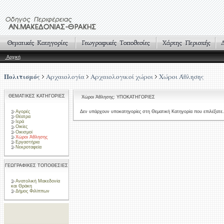
Αρχική
Πολιτισμός
Αρχαιολογία
Αρχαιολογικοί χώροι
Χώροι Άθλησης
ΘΕΜΑΤΙΚΕΣ ΚΑΤΗΓΟΡΙΕΣ
Χώροι Άθλησης: ΥΠΟΚΑΤΗΓΟΡΙΕΣ
Αγορές
Δεν υπάρχουν υποκατηγορίες στη Θεματική Κατηγορία που επιλέξατε.
Θέατρα
Ιερά
Οικίες
Οικισμοί
Χώροι Άθλησης
Εργαστήρια
Νεκροταφεία
ΓΕΩΓΡΑΦΙΚΕΣ ΤΟΠΟΘΕΣΙΕΣ
Ανατολική Μακεδονία
και Θράκη
Δήμος Φιλίππων