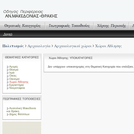
Αρχική
Πολιτισμός
Αρχαιολογία
Αρχαιολογικοί χώροι
Χώροι Άθλησης
ΘΕΜΑΤΙΚΕΣ ΚΑΤΗΓΟΡΙΕΣ
Χώροι Άθλησης: ΥΠΟΚΑΤΗΓΟΡΙΕΣ
Αγορές
Δεν υπάρχουν υποκατηγορίες στη Θεματική Κατηγορία που επιλέξατε.
Θέατρα
Ιερά
Οικίες
Οικισμοί
Χώροι Άθλησης
Εργαστήρια
Νεκροταφεία
ΓΕΩΓΡΑΦΙΚΕΣ ΤΟΠΟΘΕΣΙΕΣ
Ανατολική Μακεδονία
και Θράκη
Δήμος Φιλίππων