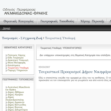
Αρχική
Τουρισμός - Σύγχρονη Ζωή
Τουριστική Υποδομή
ΘΕΜΑΤΙΚΕΣ ΚΑΤΗΓΟΡΙΕΣ
Τουριστική Υποδομή: ΥΠΟΚΑΤΗΓΟΡΙΕΣ
Πολιτικός Χάρτης
Δεν υπάρχουν υποκατηγορίες στη Θεματική Κατηγορία που επιλέξατε.
Είδη Τουρισμού
Διοικητική Υπαγωγή
Μέσα Μεταφοράς
Καταλύματα
05/03/2007
Τουριστική Υποδομή
Τουριστικοί Προορισμοί Δήμου Νικηφόρ
Παροχή Υπηρεσιών
Εδώ ο επισκέπτης νοιώθει την ομορφιά με όλες του τις αισθήσεις. Ο τ
ΓΕΩΓΡΑΦΙΚΕΣ ΤΟΠΟΘΕΣΙΕΣ
προσκαλεί να τον επισκεφτείτε για να γνωρίσετε και από κοντά όλες αυ
Ανατολική Μακεδονία
και Θράκη
Δήμος Αβδήρων
Δήμος Αιγείρου
Δήμος
Αλεξανδρούπολης
Δήμος Αρριανών
Δήμος Βιστωνίδος
Δήμος Βύσσας
Δήμος Διδυμοτείχου