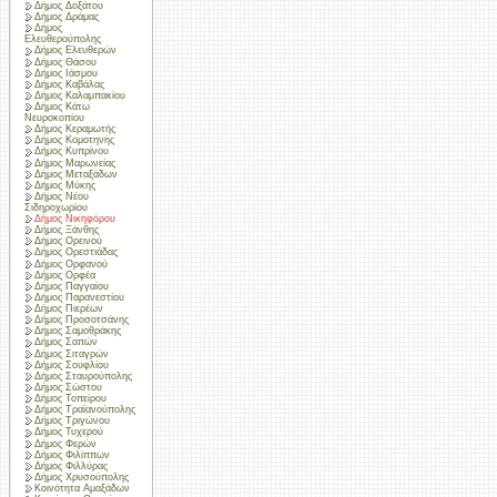
Δήμος Δοξάτου
Δήμος Δράμας
Δήμος
Ελευθερούπολης
Δήμος Ελευθερών
Δήμος Θάσου
Δήμος Ιάσμου
Δήμος Καβάλας
Δήμος Καλαμπακίου
Δήμος Κάτω
Νευροκοπίου
Δήμος Κεραμωτής
Δήμος Κομοτηνής
Δήμος Κυπρίνου
Δήμος Μαρωνείας
Δήμος Μεταξάδων
Δήμος Μύκης
Δήμος Νέου
Σιδηροχωρίου
Δήμος Νικηφόρου
Δήμος Ξάνθης
Δήμος Ορεινού
Δήμος Ορεστιάδας
Δήμος Ορφανού
Δήμος Ορφέα
Δήμος Παγγαίου
Δήμος Παρανεστίου
Δήμος Πιερέων
Δήμος Προσοτσάνης
Δήμος Σαμοθράκης
Δήμος Σαπών
Δήμος Σιταγρών
Δήμος Σουφλίου
Δήμος Σταυρούπολης
Δήμος Σώστου
Δήμος Τοπείρου
Δήμος Τραϊανούπολης
Δήμος Τριγώνου
Δήμος Τυχερού
Δήμος Φερών
Δήμος Φιλίππων
Δήμος Φιλλύρας
Δήμος Χρυσούπολης
Κοινότητα Αμαξάδων