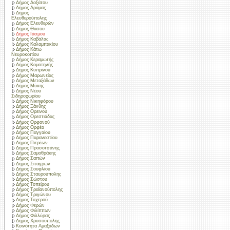
Δήμος Δοξάτου
Δήμος Δράμας
Δήμος
Ελευθερούπολης
Δήμος Ελευθερών
Δήμος Θάσου
Δήμος Ιάσμου
Δήμος Καβάλας
Δήμος Καλαμπακίου
Δήμος Κάτω
Νευροκοπίου
Δήμος Κεραμωτής
Δήμος Κομοτηνής
Δήμος Κυπρίνου
Δήμος Μαρωνείας
Δήμος Μεταξάδων
Δήμος Μύκης
Δήμος Νέου
Σιδηροχωρίου
Δήμος Νικηφόρου
Δήμος Ξάνθης
Δήμος Ορεινού
Δήμος Ορεστιάδας
Δήμος Ορφανού
Δήμος Ορφέα
Δήμος Παγγαίου
Δήμος Παρανεστίου
Δήμος Πιερέων
Δήμος Προσοτσάνης
Δήμος Σαμοθράκης
Δήμος Σαπών
Δήμος Σιταγρών
Δήμος Σουφλίου
Δήμος Σταυρούπολης
Δήμος Σώστου
Δήμος Τοπείρου
Δήμος Τραϊανούπολης
Δήμος Τριγώνου
Δήμος Τυχερού
Δήμος Φερών
Δήμος Φιλίππων
Δήμος Φιλλύρας
Δήμος Χρυσούπολης
Κοινότητα Αμαξάδων