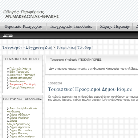
Αρχική
Τουρισμός - Σύγχρονη Ζωή
Τουριστική Υποδομή
ΘΕΜΑΤΙΚΕΣ ΚΑΤΗΓΟΡΙΕΣ
Τουριστική Υποδομή: ΥΠΟΚΑΤΗΓΟΡΙΕΣ
Πολιτικός Χάρτης
Δεν υπάρχουν υποκατηγορίες στη Θεματική Κατηγορία που επιλέξατε.
Είδη Τουρισμού
Διοικητική Υπαγωγή
Μέσα Μεταφοράς
Καταλύματα
10/03/2007
Τουριστική Υποδομή
Τουριστικοί Προορισμοί Δήμου Ιάσμου
Παροχή Υπηρεσιών
Οι πεδινές περιοχές και οι δασώδεις ορεινοί όγκοι συνθέτουν το πανέ
ΓΕΩΓΡΑΦΙΚΕΣ ΤΟΠΟΘΕΣΙΕΣ
του Δήμου Ιάσμου, καθώς πολλές μορφές ζωής επιβιώνουν γύρω και μ
Ανατολική Μακεδονία
και Θράκη
Δήμος Αβδήρων
Δήμος Αιγείρου
Δήμος
Αλεξανδρούπολης
Δήμος Αρριανών
Δήμος Βιστωνίδος
Δήμος Βύσσας
Δήμος Διδυμοτείχου