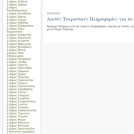
Δήμος Δοξάτου
Δήμος Δράμας
Δήμος
Ελευθερούπολης
13/04/2007
Δήμος Ελευθερών
Δήμος Θάσου
Λοιπές Τουριστικές Πληροφορίες για το
Δήμος Ιάσμου
Δήμος Καβάλας
Δήμος Καλαμπακίου
Χρήσιμα τηλέφωνα για την εύρεση πληροφοριών σχετικά με λοιπές του
Δήμος Κάτω
για το Νομό Ροδόπης.
Νευροκοπίου
Δήμος Κεραμωτής
Δήμος Κομοτηνής
Δήμος Κυπρίνου
Δήμος Μαρωνείας
Δήμος Μεταξάδων
Δήμος Μύκης
Δήμος Νέου
Σιδηροχωρίου
Δήμος Νικηφόρου
Δήμος Ξάνθης
Δήμος Ορεινού
Δήμος Ορεστιάδας
Δήμος Ορφανού
Δήμος Ορφέα
Δήμος Παγγαίου
Δήμος Παρανεστίου
Δήμος Πιερέων
Δήμος Προσοτσάνης
Δήμος Σαμοθράκης
Δήμος Σαπών
Δήμος Σιταγρών
Δήμος Σουφλίου
Δήμος Σταυρούπολης
Δήμος Σώστου
Δήμος Τοπείρου
Δήμος Τραϊανούπολης
Δήμος Τριγώνου
Δήμος Τυχερού
Δήμος Φερών
Δήμος Φιλίππων
Δήμος Φιλλύρας
Δήμος Χρυσούπολης
Κοινότητα Αμαξάδων