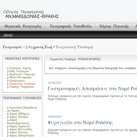
Αρχική
Τουρισμός - Σύγχρονη Ζωή
Τουριστική Υποδομή
ΘΕΜΑΤΙΚΕΣ ΚΑΤΗΓΟΡΙΕΣ
Τουριστική Υποδομή: ΥΠΟΚΑΤΗΓΟΡΙΕΣ
Πολιτικός Χάρτης
Δεν υπάρχουν υποκατηγορίες στη Θεματική Κατηγορία που επιλέξατε.
Είδη Τουρισμού
Διοικητική Υπαγωγή
Μέσα Μεταφοράς
Καταλύματα
12/04/2007
Τουριστική Υποδομή
Γαστρονομικές Αποδράσεις στο Νομό Ρο
Παροχή Υπηρεσιών
Χρήσιμα τηλέφωνα για την εύρεση πληροφοριών σχετικά με τις Γαστρ
ΓΕΩΓΡΑΦΙΚΕΣ ΤΟΠΟΘΕΣΙΕΣ
Νομό Ροδόπης.
Ανατολική Μακεδονία
και Θράκη
Δήμος Αβδήρων
13/04/2007
Δήμος Αιγείρου
Δήμος
Ψυχαγωγία στο Νομό Ροδόπης
Αλεξανδρούπολης
Δήμος Αρριανών
Δήμος Βιστωνίδος
Χρήσιμα τηλέφωνα για την εύρεση πληροφοριών σχετικά με την ψυχα
Δήμος Βύσσας
Ροδόπης
Δήμος Διδυμοτείχου