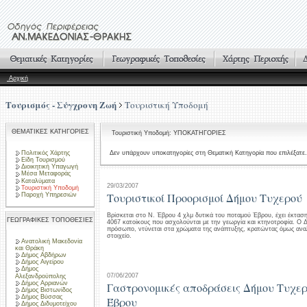
Αρχική
Τουρισμός - Σύγχρονη Ζωή
Τουριστική Υποδομή
ΘΕΜΑΤΙΚΕΣ ΚΑΤΗΓΟΡΙΕΣ
Τουριστική Υποδομή: ΥΠΟΚΑΤΗΓΟΡΙΕΣ
Πολιτικός Χάρτης
Δεν υπάρχουν υποκατηγορίες στη Θεματική Κατηγορία που επιλέξατε.
Είδη Τουρισμού
Διοικητική Υπαγωγή
Μέσα Μεταφοράς
Καταλύματα
29/03/2007
Τουριστική Υποδομή
Τουριστικοί Προορισμοί Δήμου Τυχερού
Παροχή Υπηρεσιών
Βρίσκεται στο Ν. Έβρου 4 χλμ δυτικά του ποταμού Έβρου, έχει έκτα
ΓΕΩΓΡΑΦΙΚΕΣ ΤΟΠΟΘΕΣΙΕΣ
4067 κατοίκους που ασχολούνται με την γεωργία και κτηνοτροφία. Ο 
πρόσωπο, ντύνεται στα χρώματα της ανάπτυξης, κρατώντας όμως ανα
στοιχείο.
Ανατολική Μακεδονία
και Θράκη
Δήμος Αβδήρων
Δήμος Αιγείρου
Δήμος
07/06/2007
Αλεξανδρούπολης
Δήμος Αρριανών
Γαστρονομικές αποδράσεις Δήμου Τυχε
Δήμος Βιστωνίδος
Δήμος Βύσσας
Έβρου
Δήμος Διδυμοτείχου