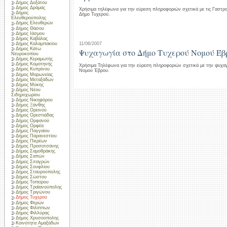
Δήμος Δοξάτου
Δήμος Δράμας
Χρήσιμα τηλέφωνα για την εύρεση πληροφοριών σχετικά με τις Γαστρ
Δήμος
Δήμο Τυχερού.
Ελευθερούπολης
Δήμος Ελευθερών
Δήμος Θάσου
Δήμος Ιάσμου
Δήμος Καβάλας
Δήμος Καλαμπακίου
11/06/2007
Δήμος Κάτω
Ψυχαγωγία στο Δήμο Τυχερού Νομού Έβ
Νευροκοπίου
Δήμος Κεραμωτής
Δήμος Κομοτηνής
Χρήσιμα Τηλέφωνα για την εύρεση πληροφοριών σχετικά με την ψυχα
Δήμος Κυπρίνου
Νομού Έβρου.
Δήμος Μαρωνείας
Δήμος Μεταξάδων
Δήμος Μύκης
Δήμος Νέου
Σιδηροχωρίου
Δήμος Νικηφόρου
Δήμος Ξάνθης
Δήμος Ορεινού
Δήμος Ορεστιάδας
Δήμος Ορφανού
Δήμος Ορφέα
Δήμος Παγγαίου
Δήμος Παρανεστίου
Δήμος Πιερέων
Δήμος Προσοτσάνης
Δήμος Σαμοθράκης
Δήμος Σαπών
Δήμος Σιταγρών
Δήμος Σουφλίου
Δήμος Σταυρούπολης
Δήμος Σώστου
Δήμος Τοπείρου
Δήμος Τραϊανούπολης
Δήμος Τριγώνου
Δήμος Τυχερού
Δήμος Φερών
Δήμος Φιλίππων
Δήμος Φιλλύρας
Δήμος Χρυσούπολης
Κοινότητα Αμαξάδων