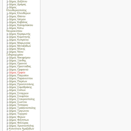
Δήμος Δοξάτου
Δήμος Δράμας
Δήμος
Ελευθερούπολης
Δήμος Ελευθερών
Δήμος Θάσου
Δήμος Ιάσμου
Δήμος Καβάλας
Δήμος Καλαμπακίου
Δήμος Κάτω
Νευροκοπίου
Δήμος Κεραμωτής
Δήμος Κομοτηνής
Δήμος Κυπρίνου
Δήμος Μαρωνείας
Δήμος Μεταξάδων
Δήμος Μύκης
Δήμος Νέου
Σιδηροχωρίου
Δήμος Νικηφόρου
Δήμος Ξάνθης
Δήμος Ορεινού
Δήμος Ορεστιάδας
Δήμος Ορφανού
Δήμος Ορφέα
Δήμος Παγγαίου
Δήμος Παρανεστίου
Δήμος Πιερέων
Δήμος Προσοτσάνης
Δήμος Σαμοθράκης
Δήμος Σαπών
Δήμος Σιταγρών
Δήμος Σουφλίου
Δήμος Σταυρούπολης
Δήμος Σώστου
Δήμος Τοπείρου
Δήμος Τραϊανούπολης
Δήμος Τριγώνου
Δήμος Τυχερού
Δήμος Φερών
Δήμος Φιλίππων
Δήμος Φιλλύρας
Δήμος Χρυσούπολης
Κοινότητα Αμαξάδων