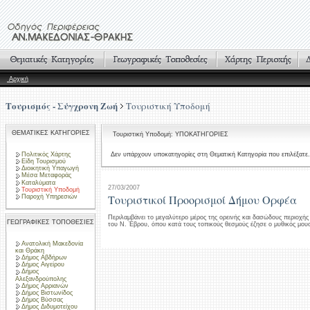
Αρχική
Τουρισμός - Σύγχρονη Ζωή
Τουριστική Υποδομή
ΘΕΜΑΤΙΚΕΣ ΚΑΤΗΓΟΡΙΕΣ
Τουριστική Υποδομή: ΥΠΟΚΑΤΗΓΟΡΙΕΣ
Πολιτικός Χάρτης
Δεν υπάρχουν υποκατηγορίες στη Θεματική Κατηγορία που επιλέξατε.
Είδη Τουρισμού
Διοικητική Υπαγωγή
Μέσα Μεταφοράς
Καταλύματα
27/03/2007
Τουριστική Υποδομή
Τουριστικοί Προορισμοί Δήμου Ορφέα
Παροχή Υπηρεσιών
Περιλαμβάνει το μεγαλύτερο μέρος της ορεινής και δασώδους περιοχής
ΓΕΩΓΡΑΦΙΚΕΣ ΤΟΠΟΘΕΣΙΕΣ
του Ν. Έβρου, όπου κατά τους τοπικούς θεσμούς έζησε ο μυθικός μου
Ανατολική Μακεδονία
και Θράκη
Δήμος Αβδήρων
Δήμος Αιγείρου
Δήμος
Αλεξανδρούπολης
Δήμος Αρριανών
Δήμος Βιστωνίδος
Δήμος Βύσσας
Δήμος Διδυμοτείχου