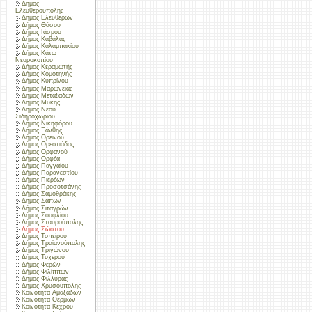
Δήμος
Ελευθερούπολης
Δήμος Ελευθερών
Δήμος Θάσου
Δήμος Ιάσμου
Δήμος Καβάλας
Δήμος Καλαμπακίου
Δήμος Κάτω
Νευροκοπίου
Δήμος Κεραμωτής
Δήμος Κομοτηνής
Δήμος Κυπρίνου
Δήμος Μαρωνείας
Δήμος Μεταξάδων
Δήμος Μύκης
Δήμος Νέου
Σιδηροχωρίου
Δήμος Νικηφόρου
Δήμος Ξάνθης
Δήμος Ορεινού
Δήμος Ορεστιάδας
Δήμος Ορφανού
Δήμος Ορφέα
Δήμος Παγγαίου
Δήμος Παρανεστίου
Δήμος Πιερέων
Δήμος Προσοτσάνης
Δήμος Σαμοθράκης
Δήμος Σαπών
Δήμος Σιταγρών
Δήμος Σουφλίου
Δήμος Σταυρούπολης
Δήμος Σώστου
Δήμος Τοπείρου
Δήμος Τραϊανούπολης
Δήμος Τριγώνου
Δήμος Τυχερού
Δήμος Φερών
Δήμος Φιλίππων
Δήμος Φιλλύρας
Δήμος Χρυσούπολης
Κοινότητα Αμαξάδων
Κοινότητα Θερμών
Κοινότητα Κέχρου