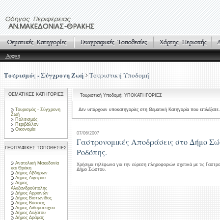
Αρχική
Τουρισμός - Σύγχρονη Ζωή
Τουριστική Υποδομή
ΘΕΜΑΤΙΚΕΣ ΚΑΤΗΓΟΡΙΕΣ
Τουριστική Υποδομή: ΥΠΟΚΑΤΗΓΟΡΙΕΣ
Τουρισμός - Σύγχρονη
Δεν υπάρχουν υποκατηγορίες στη Θεματική Κατηγορία που επιλέξατε.
Ζωή
Πολιτισμός
Περιβάλλον
Οικονομία
07/06/2007
Γαστρονομικές Αποδράσεις στο Δήμο Σ
ΓΕΩΓΡΑΦΙΚΕΣ ΤΟΠΟΘΕΣΙΕΣ
Ροδόπης.
Ανατολική Μακεδονία
Χρήσιμα τηλέφωνα για την εύρεση πληροφοριών σχετικά με τις Γαστρ
και Θράκη
Δήμο Σώστου.
Δήμος Αβδήρων
Δήμος Αιγείρου
Δήμος
Αλεξανδρούπολης
Δήμος Αρριανών
Δήμος Βιστωνίδος
Δήμος Βύσσας
Δήμος Διδυμοτείχου
Δήμος Δοξάτου
Δήμος Δράμας