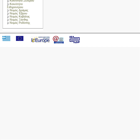
Κοινότητα Σελέρου
Κοινότητα
Σιδηρονέρου
Νομός Δράμας
Νομός Έβρου
Νομός Καβάλας
Νομός Ξάνθης
Νομός Ροδόπης