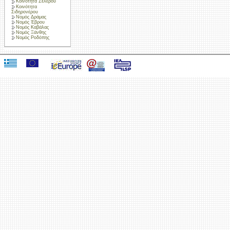
Κοινότητα Σελέρου
Κοινότητα
Σιδηρονέρου
Νομός Δράμας
Νομός Έβρου
Νομός Καβάλας
Νομός Ξάνθης
Νομός Ροδόπης