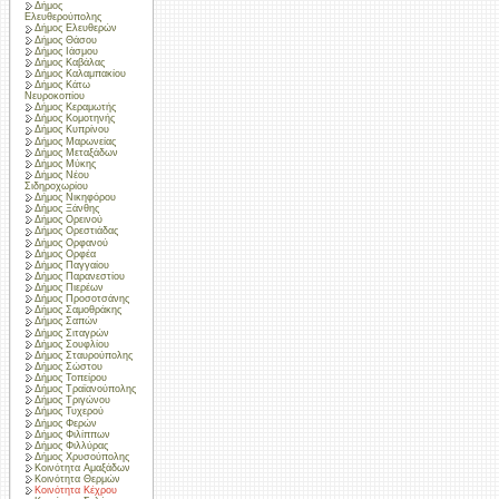
Δήμος
Ελευθερούπολης
Δήμος Ελευθερών
Δήμος Θάσου
Δήμος Ιάσμου
Δήμος Καβάλας
Δήμος Καλαμπακίου
Δήμος Κάτω
Νευροκοπίου
Δήμος Κεραμωτής
Δήμος Κομοτηνής
Δήμος Κυπρίνου
Δήμος Μαρωνείας
Δήμος Μεταξάδων
Δήμος Μύκης
Δήμος Νέου
Σιδηροχωρίου
Δήμος Νικηφόρου
Δήμος Ξάνθης
Δήμος Ορεινού
Δήμος Ορεστιάδας
Δήμος Ορφανού
Δήμος Ορφέα
Δήμος Παγγαίου
Δήμος Παρανεστίου
Δήμος Πιερέων
Δήμος Προσοτσάνης
Δήμος Σαμοθράκης
Δήμος Σαπών
Δήμος Σιταγρών
Δήμος Σουφλίου
Δήμος Σταυρούπολης
Δήμος Σώστου
Δήμος Τοπείρου
Δήμος Τραϊανούπολης
Δήμος Τριγώνου
Δήμος Τυχερού
Δήμος Φερών
Δήμος Φιλίππων
Δήμος Φιλλύρας
Δήμος Χρυσούπολης
Κοινότητα Αμαξάδων
Κοινότητα Θερμών
Κοινότητα Κέχρου