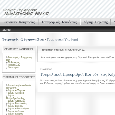
Αρχική
Τουρισμός - Σύγχρονη Ζωή
Τουριστική Υποδομή
ΘΕΜΑΤΙΚΕΣ ΚΑΤΗΓΟΡΙΕΣ
Τουριστική Υποδομή: ΥΠΟΚΑΤΗΓΟΡΙΕΣ
Τουρισμός - Σύγχρονη
Δεν υπάρχουν υποκατηγορίες στη Θεματική Κατηγορία που επιλέξατε.
Ζωή
Πολιτισμός
Περιβάλλον
Οικονομία
13/03/2007
Τουριστικοί Προορισμοί Κοι νότητας Κέ
ΓΕΩΓΡΑΦΙΚΕΣ ΤΟΠΟΘΕΣΙΕΣ
Ο επισκέπτης φτάνει εδώ από το χωριό Αρριανά διασχίζοντας 30 χλμ 
της Ροδόπης, περιοχή φιλική και εύκολα προσβάσιμη με δάση πυκνά κα
Ανατολική Μακεδονία
και Θράκη
Δήμος Αβδήρων
Δήμος Αιγείρου
Δήμος
Αλεξανδρούπολης
Δήμος Αρριανών
Δήμος Βιστωνίδος
Δήμος Βύσσας
Δήμος Διδυμοτείχου
Δήμος Δοξάτου
Δήμος Δράμας