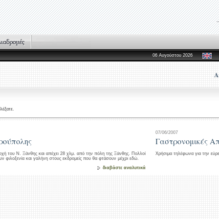
06 Αυγούστου 2026
Α
λέξατε.
07/06/2007
υρούπολης
Γαστρονομικές Απ
οχή του Ν. Ξάνθης και απέχει 28 χλμ. από την πόλη της Ξάνθης. Πολλοί
Χρήσιμα τηλέφωνα για την εύρ
υν φιλοξενία και γαλήνη στους εκδρομείς που θα φτάσουν μέχρι εδώ.
διαβάστε αναλυτικά