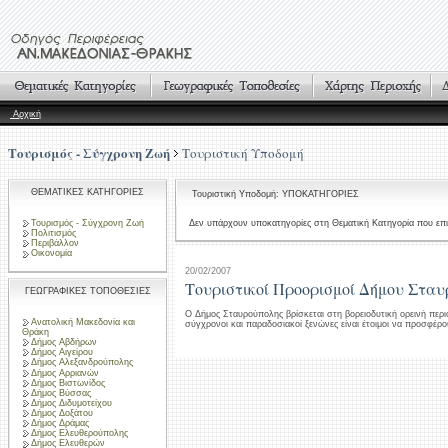
Αρχική
Τουρισμός - Σύγχρονη Ζωή
Τουριστική Υποδομή
ΘΕΜΑΤΙΚΕΣ ΚΑΤΗΓΟΡΙΕΣ
Τουριστική Υποδομή: ΥΠΟΚΑΤΗΓΟΡΙΕΣ
Τουρισμός - Σύγχρονη Ζωή
Δεν υπάρχουν υποκατηγορίες στη Θεματική Κατηγορία που επι
Πολιτισμός
Περιβάλλον
Οικονομία
20/02/2007
Τουριστικοί Προορισμοί Δήμου Στα
ΓΕΩΓΡΑΦΙΚΕΣ ΤΟΠΟΘΕΣΙΕΣ
Ο Δήμος Σταυρούπολης βρίσκεται στη βορειοδυτική ορεινή περι
Ανατολική Μακεδονία και
σύγχρονοι και παραδοσιακοί ξενώνες είναι έτοιμοι να προσφέρο
Θράκη
Δήμος Αβδήρων
Δήμος Αιγείρου
Δήμος Αλεξανδρούπολης
Δήμος Αρριανών
Δήμος Βιστωνίδος
Δήμος Βύσσας
Δήμος Διδυμοτείχου
Δήμος Δοξάτου
Δήμος Δράμας
Δήμος Ελευθερούπολης
Δήμος Ελευθερών