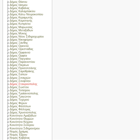
Δήμος Θάσου
Δήμος Ιάσμου
Δήμος Καβάλας
Δήμος Καλαμπακίου
Δήμος Κάτω Νευροκοπίου
Δήμος Κεραμωτής
Δήμος Κομοτηνής
Δήμος Κυπρίνου
Δήμος Μαρωνείας
Δήμος Μεταξάδων
Δήμος Μύκης
Δήμος Νέου Σιδηροχωρίου
Δήμος Νικηφόρου
Δήμος Ξάνθης
Δήμος Ορεινού
Δήμος Ορεστιάδας
Δήμος Ορφανού
Δήμος Ορφέα
Δήμος Παγγαίου
Δήμος Παρανεστίου
Δήμος Πιερέων
Δήμος Προσοτσάνης
Δήμος Σαμοθράκης
Δήμος Σαπών
Δήμος Σιταγρών
Δήμος Σουφλίου
Δήμος Σταυρούπολης
Δήμος Σώστου
Δήμος Τοπείρου
Δήμος Τραϊανούπολης
Δήμος Τριγώνου
Δήμος Τυχερού
Δήμος Φερών
Δήμος Φιλίππων
Δήμος Φιλλύρας
Δήμος Χρυσούπολης
Κοινότητα Αμαξάδων
Κοινότητα Θερμών
Κοινότητα Κέχρου
Κοινότητα Σελέρου
Κοινότητα Σιδηρονέρου
Νομός Δράμας
Νομός Έβρου
Νομός Καβάλας