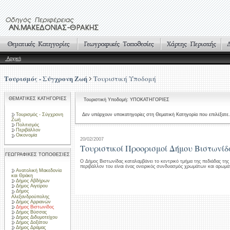
Αρχική
Τουρισμός - Σύγχρονη Ζωή
Τουριστική Υποδομή
ΘΕΜΑΤΙΚΕΣ ΚΑΤΗΓΟΡΙΕΣ
Τουριστική Υποδομή: ΥΠΟΚΑΤΗΓΟΡΙΕΣ
Τουρισμός - Σύγχρονη
Δεν υπάρχουν υποκατηγορίες στη Θεματική Κατηγορία που επιλέξατε.
Ζωή
Πολιτισμός
Περιβάλλον
Οικονομία
20/02/2007
Τουριστικοί Προορισμοί Δήμου Βιστωνίδ
ΓΕΩΓΡΑΦΙΚΕΣ ΤΟΠΟΘΕΣΙΕΣ
Ο Δήμος Βιστωνίδας καταλαμβάνει το κεντρικό τμήμα της πεδιάδας της
περιβάλλον του είναι ένας ονειρικός συνδυασμός χρωμάτων και αρωμ
Ανατολική Μακεδονία
και Θράκη
Δήμος Αβδήρων
Δήμος Αιγείρου
Δήμος
Αλεξανδρούπολης
Δήμος Αρριανών
Δήμος Βιστωνίδος
Δήμος Βύσσας
Δήμος Διδυμοτείχου
Δήμος Δοξάτου
Δήμος Δράμας