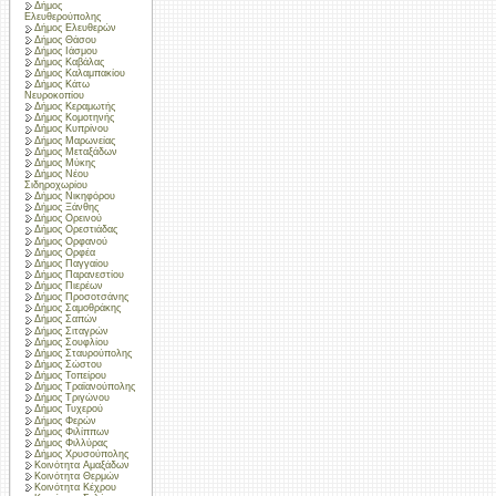
Δήμος
Ελευθερούπολης
Δήμος Ελευθερών
Δήμος Θάσου
Δήμος Ιάσμου
Δήμος Καβάλας
Δήμος Καλαμπακίου
Δήμος Κάτω
Νευροκοπίου
Δήμος Κεραμωτής
Δήμος Κομοτηνής
Δήμος Κυπρίνου
Δήμος Μαρωνείας
Δήμος Μεταξάδων
Δήμος Μύκης
Δήμος Νέου
Σιδηροχωρίου
Δήμος Νικηφόρου
Δήμος Ξάνθης
Δήμος Ορεινού
Δήμος Ορεστιάδας
Δήμος Ορφανού
Δήμος Ορφέα
Δήμος Παγγαίου
Δήμος Παρανεστίου
Δήμος Πιερέων
Δήμος Προσοτσάνης
Δήμος Σαμοθράκης
Δήμος Σαπών
Δήμος Σιταγρών
Δήμος Σουφλίου
Δήμος Σταυρούπολης
Δήμος Σώστου
Δήμος Τοπείρου
Δήμος Τραϊανούπολης
Δήμος Τριγώνου
Δήμος Τυχερού
Δήμος Φερών
Δήμος Φιλίππων
Δήμος Φιλλύρας
Δήμος Χρυσούπολης
Κοινότητα Αμαξάδων
Κοινότητα Θερμών
Κοινότητα Κέχρου