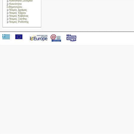
Κοινότητα Σελέρου
Κοινότητα
Σιδηρονέρου
Νομός Δράμας
Νομός Έβρου
Νομός Καβάλας
Νομός Ξάνθης
Νομός Ροδόπης