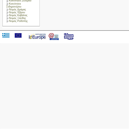
Κοινότητα Σελέρου
Κοινότητα
Σιδηρονέρου
Νομός Δράμας
Νομός Έβρου
Νομός Καβάλας
Νομός Ξάνθης
Νομός Ροδόπης