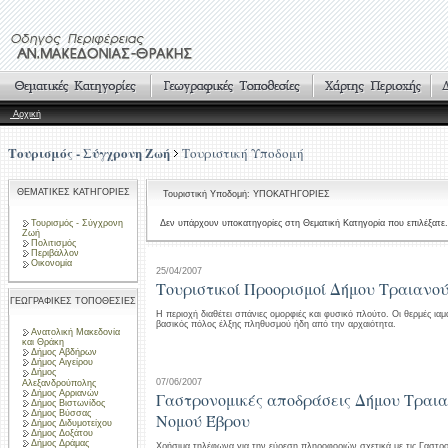
Αρχική
Τουρισμός - Σύγχρονη Ζωή
Τουριστική Υποδομή
ΘΕΜΑΤΙΚΕΣ ΚΑΤΗΓΟΡΙΕΣ
Τουριστική Υποδομή: ΥΠΟΚΑΤΗΓΟΡΙΕΣ
Τουρισμός - Σύγχρονη
Δεν υπάρχουν υποκατηγορίες στη Θεματική Κατηγορία που επιλέξατε.
Ζωή
Πολιτισμός
Περιβάλλον
Οικονομία
25/04/2007
Τουριστικοί Προορισμοί Δήμου Τραιανο
ΓΕΩΓΡΑΦΙΚΕΣ ΤΟΠΟΘΕΣΙΕΣ
Η περιοχή διαθέτει σπάνιες ομορφιές και φυσικό πλούτο. Οι θερμές ιαμ
βασικός πόλος έλξης πληθυσμού ήδη από την αρχαιότητα.
Ανατολική Μακεδονία
και Θράκη
Δήμος Αβδήρων
Δήμος Αιγείρου
Δήμος
07/06/2007
Αλεξανδρούπολης
Δήμος Αρριανών
Γαστρονομικές αποδράσεις Δήμου Τραι
Δήμος Βιστωνίδος
Δήμος Βύσσας
Νομού Έβρου
Δήμος Διδυμοτείχου
Δήμος Δοξάτου
Δήμος Δράμας
Χρήσιμα τηλέφωνα για την εύρεση πληροφοριών σχετικά με τις Γαστρ