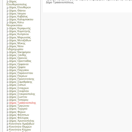
Δήμος
Δήμο Τραιανουπόλεως.
Ελευθερούπολης
Δήμος Ελευθερών
Δήμος Θάσου
Δήμος Ιάσμου
Δήμος Καβάλας
Δήμος Καλαμπακίου
Δήμος Κάτω
Νευροκοπίου
Δήμος Κεραμωτής
Δήμος Κομοτηνής
Δήμος Κυπρίνου
Δήμος Μαρωνείας
Δήμος Μεταξάδων
Δήμος Μύκης
Δήμος Νέου
Σιδηροχωρίου
Δήμος Νικηφόρου
Δήμος Ξάνθης
Δήμος Ορεινού
Δήμος Ορεστιάδας
Δήμος Ορφανού
Δήμος Ορφέα
Δήμος Παγγαίου
Δήμος Παρανεστίου
Δήμος Πιερέων
Δήμος Προσοτσάνης
Δήμος Σαμοθράκης
Δήμος Σαπών
Δήμος Σιταγρών
Δήμος Σουφλίου
Δήμος Σταυρούπολης
Δήμος Σώστου
Δήμος Τοπείρου
Δήμος Τραϊανούπολης
Δήμος Τριγώνου
Δήμος Τυχερού
Δήμος Φερών
Δήμος Φιλίππων
Δήμος Φιλλύρας
Δήμος Χρυσούπολης
Κοινότητα Αμαξάδων
Κοινότητα Θερμών
Κοινότητα Κέχρου