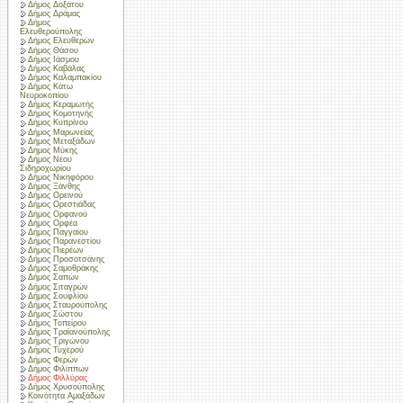
Δήμος Δοξάτου
Δήμος Δράμας
Δήμος
Ελευθερούπολης
Δήμος Ελευθερών
Δήμος Θάσου
Δήμος Ιάσμου
Δήμος Καβάλας
Δήμος Καλαμπακίου
Δήμος Κάτω
Νευροκοπίου
Δήμος Κεραμωτής
Δήμος Κομοτηνής
Δήμος Κυπρίνου
Δήμος Μαρωνείας
Δήμος Μεταξάδων
Δήμος Μύκης
Δήμος Νέου
Σιδηροχωρίου
Δήμος Νικηφόρου
Δήμος Ξάνθης
Δήμος Ορεινού
Δήμος Ορεστιάδας
Δήμος Ορφανού
Δήμος Ορφέα
Δήμος Παγγαίου
Δήμος Παρανεστίου
Δήμος Πιερέων
Δήμος Προσοτσάνης
Δήμος Σαμοθράκης
Δήμος Σαπών
Δήμος Σιταγρών
Δήμος Σουφλίου
Δήμος Σταυρούπολης
Δήμος Σώστου
Δήμος Τοπείρου
Δήμος Τραϊανούπολης
Δήμος Τριγώνου
Δήμος Τυχερού
Δήμος Φερών
Δήμος Φιλίππων
Δήμος Φιλλύρας
Δήμος Χρυσούπολης
Κοινότητα Αμαξάδων