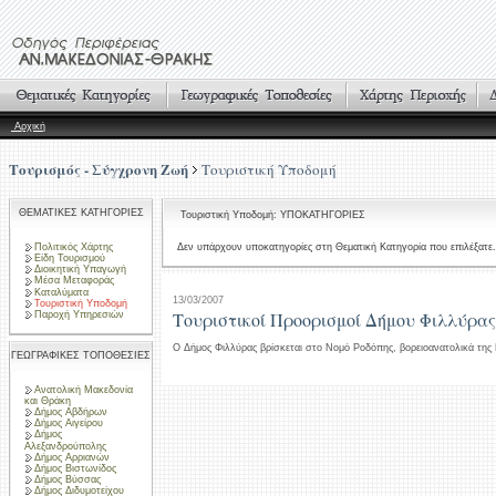
Αρχική
Τουρισμός - Σύγχρονη Ζωή
Τουριστική Υποδομή
ΘΕΜΑΤΙΚΕΣ ΚΑΤΗΓΟΡΙΕΣ
Τουριστική Υποδομή: ΥΠΟΚΑΤΗΓΟΡΙΕΣ
Πολιτικός Χάρτης
Δεν υπάρχουν υποκατηγορίες στη Θεματική Κατηγορία που επιλέξατε.
Είδη Τουρισμού
Διοικητική Υπαγωγή
Μέσα Μεταφοράς
Καταλύματα
13/03/2007
Τουριστική Υποδομή
Τουριστικοί Προορισμοί Δήμου Φιλλύρας
Παροχή Υπηρεσιών
Ο Δήμος Φιλλύρας βρίσκεται στο Νομό Ροδόπης, βορειοανατολικά της
ΓΕΩΓΡΑΦΙΚΕΣ ΤΟΠΟΘΕΣΙΕΣ
Ανατολική Μακεδονία
και Θράκη
Δήμος Αβδήρων
Δήμος Αιγείρου
Δήμος
Αλεξανδρούπολης
Δήμος Αρριανών
Δήμος Βιστωνίδος
Δήμος Βύσσας
Δήμος Διδυμοτείχου