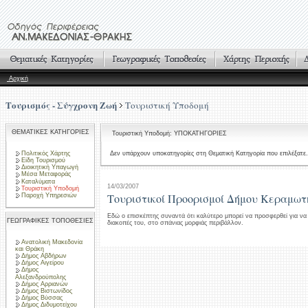
Αρχική
Τουρισμός - Σύγχρονη Ζωή
Τουριστική Υποδομή
ΘΕΜΑΤΙΚΕΣ ΚΑΤΗΓΟΡΙΕΣ
Τουριστική Υποδομή: ΥΠΟΚΑΤΗΓΟΡΙΕΣ
Πολιτικός Χάρτης
Δεν υπάρχουν υποκατηγορίες στη Θεματική Κατηγορία που επιλέξατε.
Είδη Τουρισμού
Διοικητική Υπαγωγή
Μέσα Μεταφοράς
Καταλύματα
14/03/2007
Τουριστική Υποδομή
Τουριστικοί Προορισμοί Δήμου Κεραμωτ
Παροχή Υπηρεσιών
Εδώ ο επισκέπτης συναντά ότι καλύτερο μπορεί να προσφερθεί για να 
ΓΕΩΓΡΑΦΙΚΕΣ ΤΟΠΟΘΕΣΙΕΣ
διακοπές του, στο σπάνιας μορφιάς περιβάλλον.
Ανατολική Μακεδονία
και Θράκη
Δήμος Αβδήρων
Δήμος Αιγείρου
Δήμος
Αλεξανδρούπολης
Δήμος Αρριανών
Δήμος Βιστωνίδος
Δήμος Βύσσας
Δήμος Διδυμοτείχου