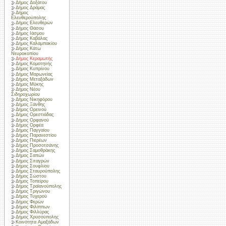
Δήμος Δοξάτου
Δήμος Δράμας
Δήμος
Ελευθερούπολης
Δήμος Ελευθερών
Δήμος Θάσου
Δήμος Ιάσμου
Δήμος Καβάλας
Δήμος Καλαμπακίου
Δήμος Κάτω
Νευροκοπίου
Δήμος Κεραμωτής
Δήμος Κομοτηνής
Δήμος Κυπρίνου
Δήμος Μαρωνείας
Δήμος Μεταξάδων
Δήμος Μύκης
Δήμος Νέου
Σιδηροχωρίου
Δήμος Νικηφόρου
Δήμος Ξάνθης
Δήμος Ορεινού
Δήμος Ορεστιάδας
Δήμος Ορφανού
Δήμος Ορφέα
Δήμος Παγγαίου
Δήμος Παρανεστίου
Δήμος Πιερέων
Δήμος Προσοτσάνης
Δήμος Σαμοθράκης
Δήμος Σαπών
Δήμος Σιταγρών
Δήμος Σουφλίου
Δήμος Σταυρούπολης
Δήμος Σώστου
Δήμος Τοπείρου
Δήμος Τραϊανούπολης
Δήμος Τριγώνου
Δήμος Τυχερού
Δήμος Φερών
Δήμος Φιλίππων
Δήμος Φιλλύρας
Δήμος Χρυσούπολης
Κοινότητα Αμαξάδων