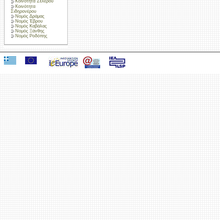
Κοινότητα Σελέρου
Κοινότητα
Σιδηρονέρου
Νομός Δράμας
Νομός Έβρου
Νομός Καβάλας
Νομός Ξάνθης
Νομός Ροδόπης