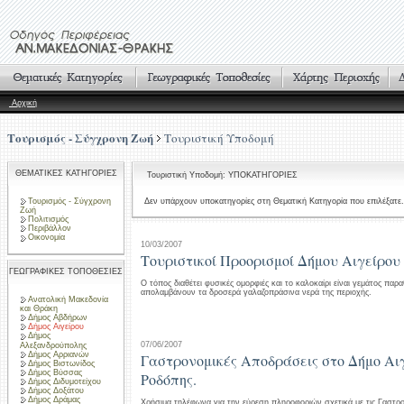
Αρχική
Τουρισμός - Σύγχρονη Ζωή
Τουριστική Υποδομή
ΘΕΜΑΤΙΚΕΣ ΚΑΤΗΓΟΡΙΕΣ
Τουριστική Υποδομή: ΥΠΟΚΑΤΗΓΟΡΙΕΣ
Τουρισμός - Σύγχρονη
Δεν υπάρχουν υποκατηγορίες στη Θεματική Κατηγορία που επιλέξατε.
Ζωή
Πολιτισμός
Περιβάλλον
Οικονομία
10/03/2007
Τουριστικοί Προορισμοί Δήμου Αιγείρου
ΓΕΩΓΡΑΦΙΚΕΣ ΤΟΠΟΘΕΣΙΕΣ
Ο τόπος διαθέτει φυσικές ομορφιές και το καλοκαίρι είναι γεμάτος παρ
απολαμβάνουν τα δροσερά γαλαζοπράσινα νερά της περιοχής.
Ανατολική Μακεδονία
και Θράκη
Δήμος Αβδήρων
Δήμος Αιγείρου
Δήμος
07/06/2007
Αλεξανδρούπολης
Δήμος Αρριανών
Γαστρονομικές Αποδράσεις στο Δήμο Αι
Δήμος Βιστωνίδος
Δήμος Βύσσας
Ροδόπης.
Δήμος Διδυμοτείχου
Δήμος Δοξάτου
Δήμος Δράμας
Χρήσιμα τηλέφωνα για την εύρεση πληροφοριών σχετικά με τις Γαστρ