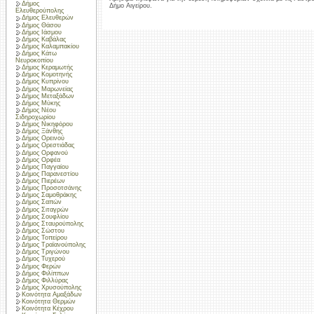
Δήμος
Δήμο Αιγείρου.
Ελευθερούπολης
Δήμος Ελευθερών
Δήμος Θάσου
Δήμος Ιάσμου
Δήμος Καβάλας
Δήμος Καλαμπακίου
Δήμος Κάτω
Νευροκοπίου
Δήμος Κεραμωτής
Δήμος Κομοτηνής
Δήμος Κυπρίνου
Δήμος Μαρωνείας
Δήμος Μεταξάδων
Δήμος Μύκης
Δήμος Νέου
Σιδηροχωρίου
Δήμος Νικηφόρου
Δήμος Ξάνθης
Δήμος Ορεινού
Δήμος Ορεστιάδας
Δήμος Ορφανού
Δήμος Ορφέα
Δήμος Παγγαίου
Δήμος Παρανεστίου
Δήμος Πιερέων
Δήμος Προσοτσάνης
Δήμος Σαμοθράκης
Δήμος Σαπών
Δήμος Σιταγρών
Δήμος Σουφλίου
Δήμος Σταυρούπολης
Δήμος Σώστου
Δήμος Τοπείρου
Δήμος Τραϊανούπολης
Δήμος Τριγώνου
Δήμος Τυχερού
Δήμος Φερών
Δήμος Φιλίππων
Δήμος Φιλλύρας
Δήμος Χρυσούπολης
Κοινότητα Αμαξάδων
Κοινότητα Θερμών
Κοινότητα Κέχρου