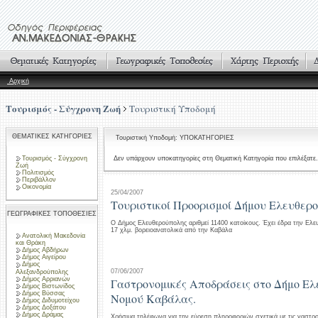
Αρχική
Τουρισμός - Σύγχρονη Ζωή
Τουριστική Υποδομή
ΘΕΜΑΤΙΚΕΣ ΚΑΤΗΓΟΡΙΕΣ
Τουριστική Υποδομή: ΥΠΟΚΑΤΗΓΟΡΙΕΣ
Τουρισμός - Σύγχρονη
Δεν υπάρχουν υποκατηγορίες στη Θεματική Κατηγορία που επιλέξατε.
Ζωή
Πολιτισμός
Περιβάλλον
Οικονομία
25/04/2007
Τουριστικοί Προορισμοί Δήμου Ελευθερ
ΓΕΩΓΡΑΦΙΚΕΣ ΤΟΠΟΘΕΣΙΕΣ
Ο Δήμος Ελευθερούπολης αριθμεί 11400 κατοίκους. Έχει έδρα την Ελ
17 χλμ. βορειοανατολικά από την Καβάλα
Ανατολική Μακεδονία
και Θράκη
Δήμος Αβδήρων
Δήμος Αιγείρου
Δήμος
07/06/2007
Αλεξανδρούπολης
Δήμος Αρριανών
Γαστρονομικές Αποδράσεις στο Δήμο Ε
Δήμος Βιστωνίδος
Δήμος Βύσσας
Νομού Καβάλας.
Δήμος Διδυμοτείχου
Δήμος Δοξάτου
Δήμος Δράμας
Χρήσιμα τηλέφωνα για την εύρεση πληροφοριών σχετικά με τις γαστρ