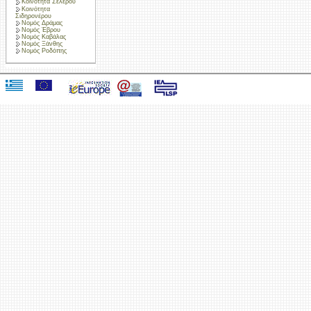
Κοινότητα Σελέρου
Κοινότητα
Σιδηρονέρου
Νομός Δράμας
Νομός Έβρου
Νομός Καβάλας
Νομός Ξάνθης
Νομός Ροδόπης