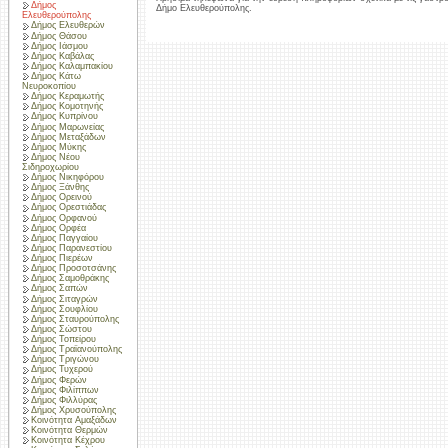
Δήμος
Δήμο Ελευθερούπολης.
Ελευθερούπολης
Δήμος Ελευθερών
Δήμος Θάσου
Δήμος Ιάσμου
Δήμος Καβάλας
Δήμος Καλαμπακίου
Δήμος Κάτω
Νευροκοπίου
Δήμος Κεραμωτής
Δήμος Κομοτηνής
Δήμος Κυπρίνου
Δήμος Μαρωνείας
Δήμος Μεταξάδων
Δήμος Μύκης
Δήμος Νέου
Σιδηροχωρίου
Δήμος Νικηφόρου
Δήμος Ξάνθης
Δήμος Ορεινού
Δήμος Ορεστιάδας
Δήμος Ορφανού
Δήμος Ορφέα
Δήμος Παγγαίου
Δήμος Παρανεστίου
Δήμος Πιερέων
Δήμος Προσοτσάνης
Δήμος Σαμοθράκης
Δήμος Σαπών
Δήμος Σιταγρών
Δήμος Σουφλίου
Δήμος Σταυρούπολης
Δήμος Σώστου
Δήμος Τοπείρου
Δήμος Τραϊανούπολης
Δήμος Τριγώνου
Δήμος Τυχερού
Δήμος Φερών
Δήμος Φιλίππων
Δήμος Φιλλύρας
Δήμος Χρυσούπολης
Κοινότητα Αμαξάδων
Κοινότητα Θερμών
Κοινότητα Κέχρου