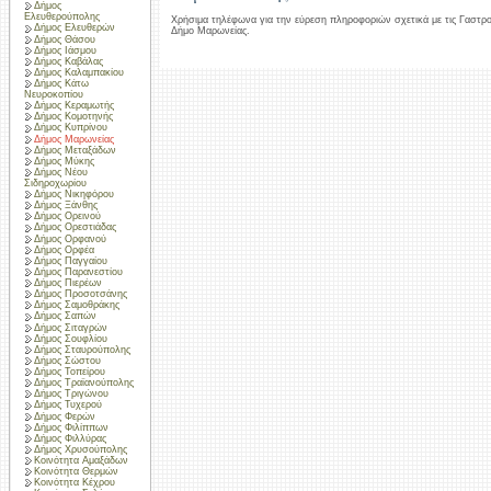
Δήμος
Ελευθερούπολης
Χρήσιμα τηλέφωνα για την εύρεση πληροφοριών σχετικά με τις Γαστρ
Δήμος Ελευθερών
Δήμο Μαρωνείας.
Δήμος Θάσου
Δήμος Ιάσμου
Δήμος Καβάλας
Δήμος Καλαμπακίου
Δήμος Κάτω
Νευροκοπίου
Δήμος Κεραμωτής
Δήμος Κομοτηνής
Δήμος Κυπρίνου
Δήμος Μαρωνείας
Δήμος Μεταξάδων
Δήμος Μύκης
Δήμος Νέου
Σιδηροχωρίου
Δήμος Νικηφόρου
Δήμος Ξάνθης
Δήμος Ορεινού
Δήμος Ορεστιάδας
Δήμος Ορφανού
Δήμος Ορφέα
Δήμος Παγγαίου
Δήμος Παρανεστίου
Δήμος Πιερέων
Δήμος Προσοτσάνης
Δήμος Σαμοθράκης
Δήμος Σαπών
Δήμος Σιταγρών
Δήμος Σουφλίου
Δήμος Σταυρούπολης
Δήμος Σώστου
Δήμος Τοπείρου
Δήμος Τραϊανούπολης
Δήμος Τριγώνου
Δήμος Τυχερού
Δήμος Φερών
Δήμος Φιλίππων
Δήμος Φιλλύρας
Δήμος Χρυσούπολης
Κοινότητα Αμαξάδων
Κοινότητα Θερμών
Κοινότητα Κέχρου