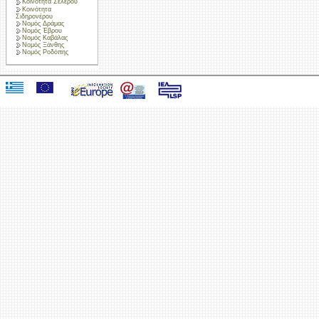
Κοινότητα Σελέρου
Κοινότητα
Σιδηρονέρου
Νομός Δράμας
Νομός Έβρου
Νομός Καβάλας
Νομός Ξάνθης
Νομός Ροδόπης