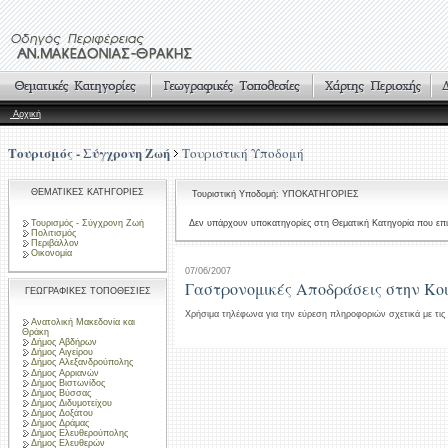
Αρχική
Τουρισμός - Σύγχρονη Ζωή
Τουριστική Υποδομή
ΘΕΜΑΤΙΚΕΣ ΚΑΤΗΓΟΡΙΕΣ
Τουριστική Υποδομή: ΥΠΟΚΑΤΗΓΟΡΙΕΣ
Τουρισμός - Σύγχρονη Ζωή
Δεν υπάρχουν υποκατηγορίες στη Θεματική Κατηγορία που επι
Πολιτισμός
Περιβάλλον
Οικονομία
07/06/2007
Γαστρονομικές Αποδράσεις στην Κο
ΓΕΩΓΡΑΦΙΚΕΣ ΤΟΠΟΘΕΣΙΕΣ
Χρήσιμα τηλέφωνα για την εύρεση πληροφοριών σχετικά με τις
Ανατολική Μακεδονία και
Θράκη
Δήμος Αβδήρων
Δήμος Αιγείρου
Δήμος Αλεξανδρούπολης
Δήμος Αρριανών
Δήμος Βιστωνίδος
Δήμος Βύσσας
Δήμος Διδυμοτείχου
Δήμος Δοξάτου
Δήμος Δράμας
Δήμος Ελευθερούπολης
Δήμος Ελευθερών