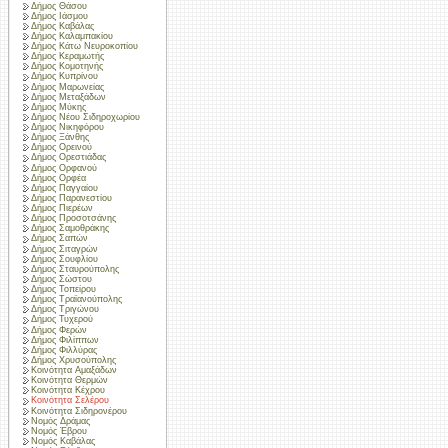
Δήμος Θάσου
Δήμος Ιάσμου
Δήμος Καβάλας
Δήμος Καλαμπακίου
Δήμος Κάτω Νευροκοπίου
Δήμος Κεραμωτής
Δήμος Κομοτηνής
Δήμος Κυπρίνου
Δήμος Μαρωνείας
Δήμος Μεταξάδων
Δήμος Μύκης
Δήμος Νέου Σιδηροχωρίου
Δήμος Νικηφόρου
Δήμος Ξάνθης
Δήμος Ορεινού
Δήμος Ορεστιάδας
Δήμος Ορφανού
Δήμος Ορφέα
Δήμος Παγγαίου
Δήμος Παρανεστίου
Δήμος Πιερέων
Δήμος Προσοτσάνης
Δήμος Σαμοθράκης
Δήμος Σαπών
Δήμος Σιταγρών
Δήμος Σουφλίου
Δήμος Σταυρούπολης
Δήμος Σώστου
Δήμος Τοπείρου
Δήμος Τραϊανούπολης
Δήμος Τριγώνου
Δήμος Τυχερού
Δήμος Φερών
Δήμος Φιλίππων
Δήμος Φιλλύρας
Δήμος Χρυσούπολης
Κοινότητα Αμαξάδων
Κοινότητα Θερμών
Κοινότητα Κέχρου
Κοινότητα Σελέρου
Κοινότητα Σιδηρονέρου
Νομός Δράμας
Νομός Έβρου
Νομός Καβάλας