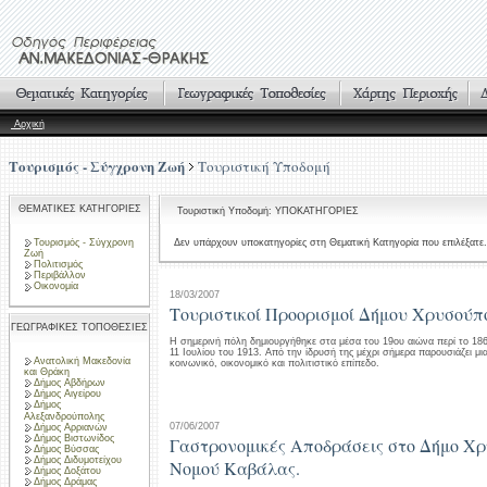
Αρχική
Τουρισμός - Σύγχρονη Ζωή
Τουριστική Υποδομή
ΘΕΜΑΤΙΚΕΣ ΚΑΤΗΓΟΡΙΕΣ
Τουριστική Υποδομή: ΥΠΟΚΑΤΗΓΟΡΙΕΣ
Τουρισμός - Σύγχρονη
Δεν υπάρχουν υποκατηγορίες στη Θεματική Κατηγορία που επιλέξατε.
Ζωή
Πολιτισμός
Περιβάλλον
Οικονομία
18/03/2007
Τουριστικοί Προορισμοί Δήμου Χρυσούπ
ΓΕΩΓΡΑΦΙΚΕΣ ΤΟΠΟΘΕΣΙΕΣ
Η σημερινή πόλη δημιουργήθηκε στα μέσα του 19ου αιώνα περί το 18
11 Ιουλίου του 1913. Από την ίδρυσή της μέχρι σήμερα παρουσιάζει μι
Ανατολική Μακεδονία
κοινωνικό, οικονομικό και πολιτιστικό επίπεδο.
και Θράκη
Δήμος Αβδήρων
Δήμος Αιγείρου
Δήμος
Αλεξανδρούπολης
07/06/2007
Δήμος Αρριανών
Δήμος Βιστωνίδος
Γαστρονομικές Αποδράσεις στο Δήμο Χ
Δήμος Βύσσας
Δήμος Διδυμοτείχου
Νομού Καβάλας.
Δήμος Δοξάτου
Δήμος Δράμας