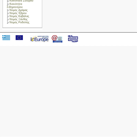
Κοινότητα Σελέρου
Κοινότητα
Σιδηρονέρου
Νομός Δράμας
Νομός Έβρου
Νομός Καβάλας
Νομός Ξάνθης
Νομός Ροδόπης