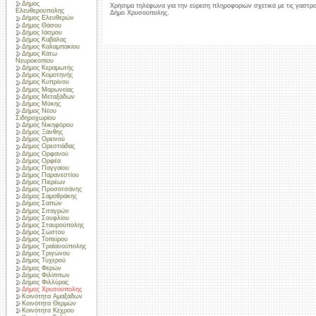
Δήμος
Χρήσιμα τηλέφωνα για την εύρεση πληροφοριών σχετικά με τις γαστρ
Ελευθερούπολης
Δήμο Χρυσούπολης.
Δήμος Ελευθερών
Δήμος Θάσου
Δήμος Ιάσμου
Δήμος Καβάλας
Δήμος Καλαμπακίου
Δήμος Κάτω
Νευροκοπίου
Δήμος Κεραμωτής
Δήμος Κομοτηνής
Δήμος Κυπρίνου
Δήμος Μαρωνείας
Δήμος Μεταξάδων
Δήμος Μύκης
Δήμος Νέου
Σιδηροχωρίου
Δήμος Νικηφόρου
Δήμος Ξάνθης
Δήμος Ορεινού
Δήμος Ορεστιάδας
Δήμος Ορφανού
Δήμος Ορφέα
Δήμος Παγγαίου
Δήμος Παρανεστίου
Δήμος Πιερέων
Δήμος Προσοτσάνης
Δήμος Σαμοθράκης
Δήμος Σαπών
Δήμος Σιταγρών
Δήμος Σουφλίου
Δήμος Σταυρούπολης
Δήμος Σώστου
Δήμος Τοπείρου
Δήμος Τραϊανούπολης
Δήμος Τριγώνου
Δήμος Τυχερού
Δήμος Φερών
Δήμος Φιλίππων
Δήμος Φιλλύρας
Δήμος Χρυσούπολης
Κοινότητα Αμαξάδων
Κοινότητα Θερμών
Κοινότητα Κέχρου