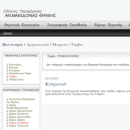
Αρχική
Πολιτισμός
Αρχαιολογία
Μνημεία
Τύμβοι
ΘΕΜΑΤΙΚΕΣ ΚΑΤΗΓΟΡΙΕΣ
Τύμβοι: ΥΠΟΚΑΤΗΓΟΡΙΕΣ
Εκκλησίες
Δεν υπάρχουν υποκατηγορίες στη Θεματική Κατηγορία που επιλέξατε.
Κάστρα
Κτίσματα
Μακεδονικοί Τάφοι
Τύμβοι
02/12/2007
Υδραγωγεία
Κοτρωνιά
ΓΕΩΓΡΑΦΙΚΕΣ ΤΟΠΟΘΕΣΙΕΣ
Στην περιοχή της Κοτρωνιάς αποκαλύφθηκαν τρεις ομάδες ταφικών μνη
χρονολογούνται στην Πρώιμη εποχή του Σιδήρου.
Ανατολική Μακεδονία
και Θράκη
Δήμος
Αλεξανδρούπολης
Δήμος Διδυμοτείχου
Δήμος Κυπρίνου
Δήμος Ορεστιάδας
Δήμος Ορφέα
Δήμος Σουφλίου
Δήμος Τριγώνου