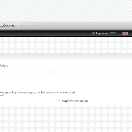
06 Αυγούστου 2026
λέξατε.
ς χρονολογείται στις αρχές του 3ου αιώνα π.Χ. και αποτελεί
φων.
διαβάστε αναλυτικά