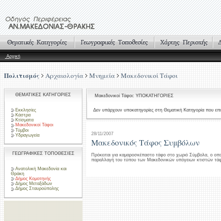
Αρχική
Πολιτισμός
Αρχαιολογία
Μνημεία
Μακεδονικοί Τάφοι
ΘΕΜΑΤΙΚΕΣ ΚΑΤΗΓΟΡΙΕΣ
Μακεδονικοί Τάφοι: ΥΠΟΚΑΤΗΓΟΡΙΕΣ
Εκκλησίες
Δεν υπάρχουν υποκατηγορίες στη Θεματική Κατηγορία που επι
Κάστρα
Κτίσματα
Μακεδονικοί Τάφοι
Τύμβοι
28/11/2007
Υδραγωγεία
Μακεδονικός Τάφος Συμβόλων
ΓΕΩΓΡΑΦΙΚΕΣ ΤΟΠΟΘΕΣΙΕΣ
Πρόκειται για καμαροσκέπαστο τάφο στο χωριό Σύμβολα, ο οποίο
παραλλαγή του τύπου των Μακεδονικών υπόγειων κτιστών τά
Ανατολική Μακεδονία και
Θράκη
Δήμος Κομοτηνής
Δήμος Μεταξάδων
Δήμος Σταυρούπολης