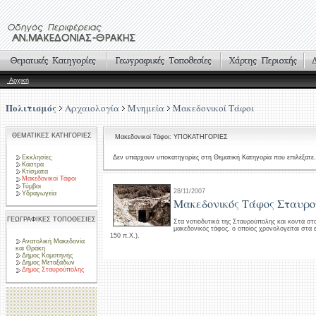
Αρχική
Πολιτισμός
Αρχαιολογία
Μνημεία
Μακεδονικοί Τάφοι
ΘΕΜΑΤΙΚΕΣ ΚΑΤΗΓΟΡΙΕΣ
Μακεδονικοί Τάφοι: ΥΠΟΚΑΤΗΓΟΡΙΕΣ
Εκκλησίες
Δεν υπάρχουν υποκατηγορίες στη Θεματική Κατηγορία που επιλέξατε.
Κάστρα
Κτίσματα
Μακεδονικοί Τάφοι
Τύμβοι
28/11/2007
Υδραγωγεία
Μακεδονικός Τάφος Σταυρο
ΓΕΩΓΡΑΦΙΚΕΣ ΤΟΠΟΘΕΣΙΕΣ
Στα νοτιοδυτικά της Σταυρούπολης και κοντά στ
μακεδονικός τάφος, ο οποίος χρονολογείται στα 
150 π.Χ.).
Ανατολική Μακεδονία
και Θράκη
Δήμος Κομοτηνής
Δήμος Μεταξάδων
Δήμος Σταυρούπολης