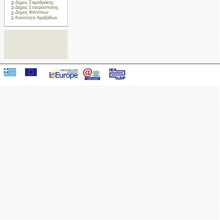
Δήμος Σαμοθράκης
Δήμος Σταυρούπολης
Δήμος Φιλίππων
Κοινότητα Αμαξάδων