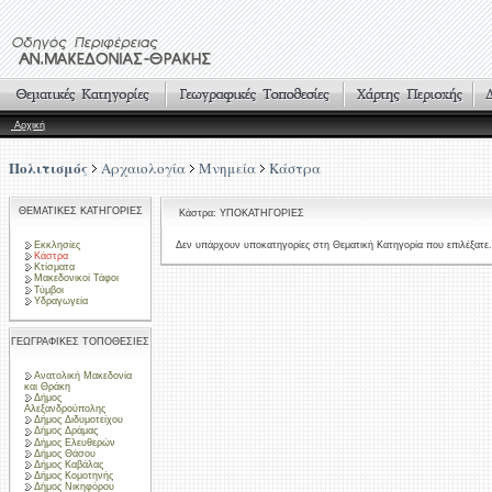
Αρχική
Πολιτισμός
Αρχαιολογία
Μνημεία
Κάστρα
ΘΕΜΑΤΙΚΕΣ ΚΑΤΗΓΟΡΙΕΣ
Κάστρα: ΥΠΟΚΑΤΗΓΟΡΙΕΣ
Εκκλησίες
Δεν υπάρχουν υποκατηγορίες στη Θεματική Κατηγορία που επιλέξατε.
Κάστρα
Κτίσματα
Μακεδονικοί Τάφοι
Τύμβοι
Υδραγωγεία
ΓΕΩΓΡΑΦΙΚΕΣ ΤΟΠΟΘΕΣΙΕΣ
Ανατολική Μακεδονία
και Θράκη
Δήμος
Αλεξανδρούπολης
Δήμος Διδυμοτείχου
Δήμος Δράμας
Δήμος Ελευθερών
Δήμος Θάσου
Δήμος Καβάλας
Δήμος Κομοτηνής
Δήμος Νικηφόρου