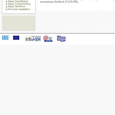
Δήμος Σαμοθράκης
αυτοκράτορα Θεοδόσιο Α’ (379-395).
Δήμος Σταυρούπολης
Δήμος Φιλίππων
Κοινότητα Αμαξάδων