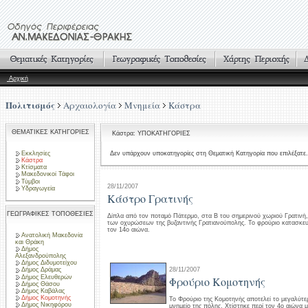
Αρχική
Πολιτισμός
Αρχαιολογία
Μνημεία
Κάστρα
ΘΕΜΑΤΙΚΕΣ ΚΑΤΗΓΟΡΙΕΣ
Κάστρα: ΥΠΟΚΑΤΗΓΟΡΙΕΣ
Εκκλησίες
Δεν υπάρχουν υποκατηγορίες στη Θεματική Κατηγορία που επιλέξατε.
Κάστρα
Κτίσματα
Μακεδονικοί Τάφοι
Τύμβοι
28/11/2007
Υδραγωγεία
Κάστρο Γρατινής
ΓΕΩΓΡΑΦΙΚΕΣ ΤΟΠΟΘΕΣΙΕΣ
Δίπλα από τον ποταμό Πάτερμο, στα Β του σημερινού χωριού Γρατινή, 
των οχυρώσεων της βυζαντινής Γρατιανούπολης. Το φρούριο κατασκε
τον 14ο αιώνα.
Ανατολική Μακεδονία
και Θράκη
Δήμος
Αλεξανδρούπολης
Δήμος Διδυμοτείχου
28/11/2007
Δήμος Δράμας
Δήμος Ελευθερών
Φρούριο Κομοτηνής
Δήμος Θάσου
Δήμος Καβάλας
Δήμος Κομοτηνής
Το Φρούριο της Κομοτηνής αποτελεί το μεγαλύτε
Δήμος Νικηφόρου
μνημείο της πόλης. Χτίστηκε περί τον 4ο αιώνα 