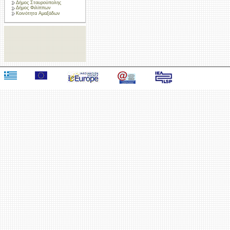
Δήμος Σταυρούπολης
Δήμος Φιλίππων
Κοινότητα Αμαξάδων