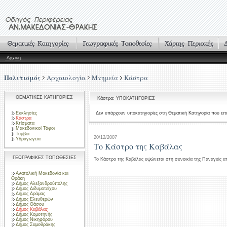
Αρχική
Πολιτισμός
Αρχαιολογία
Μνημεία
Κάστρα
ΘΕΜΑΤΙΚΕΣ ΚΑΤΗΓΟΡΙΕΣ
Κάστρα: ΥΠΟΚΑΤΗΓΟΡΙΕΣ
Εκκλησίες
Δεν υπάρχουν υποκατηγορίες στη Θεματική Κατηγορία που επι
Κάστρα
Κτίσματα
Μακεδονικοί Τάφοι
Τύμβοι
20/12/2007
Υδραγωγεία
Το Κάστρο της Καβάλας
ΓΕΩΓΡΑΦΙΚΕΣ ΤΟΠΟΘΕΣΙΕΣ
Το Κάστρο της Καβάλας υψώνεται στη συνοικία της Παναγιάς απ
Ανατολική Μακεδονία και
Θράκη
Δήμος Αλεξανδρούπολης
Δήμος Διδυμοτείχου
Δήμος Δράμας
Δήμος Ελευθερών
Δήμος Θάσου
Δήμος Καβάλας
Δήμος Κομοτηνής
Δήμος Νικηφόρου
Δήμος Σαμοθράκης